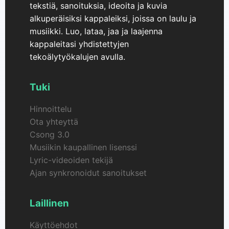
tekstiä, sanoituksia, ideoita ja kuvia
alkuperäisiksi kappaleiksi, joissa on laulu ja
musiikki. Luo, lataa, jaa ja laajenna
kappaleitasi yhdistettyjen
tekoälytyökalujen avulla.
Tuki
Hinnoittelu
Ota yhteyttä
Csong 3.0
Musiikin kaupallinen lisenssi
Lyric-videoiden tekijä
Ajan synkronoidut sanoitukset
Laillinen
Käyttöehdot