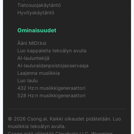
Tietosuojakäytäntö
Hyvityskäytäntö
Ominaisuudet
Ääni MIDI:ksi
Luo kappaleita tekoälyn avulla
AI-lauluntekijä
AI-lauluraidanpoistojaoservaaja
Laajenna musiikkia
Luo laulu
432 Hz:n musiikkigeneraattori
528 Hz:n musiikkigeneraattori
© 2026 Csong.ai. Kaikki oikeudet pidätetään. Luo
musiikkia tekoälyn avulla.
Csong.ai:tä ylläpitää Cloudvale LLC, Wyoming,