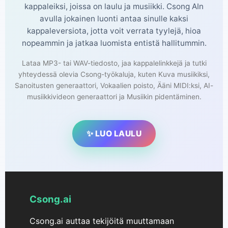
kappaleiksi, joissa on laulu ja musiikki. Csong AIn
avulla jokainen luonti antaa sinulle kaksi
kappaleversiota, jotta voit verrata tyylejä, hioa
nopeammin ja jatkaa luomista entistä hallitummin.
Lataa MP3- tai WAV-tiedosto, jaa kappalelinkkejä ja tutki
yhteydessä olevia Csong-työkaluja, kuten Kuva musiikiksi,
Sanoitusten generaattori, Vokaalien poisto, Ääni MIDI:ksi, AI-
musiikkivideon generaattori ja Musiikin pidentäminen.
✨ LUO LAULU
Csong.ai
Csong.ai auttaa tekijöitä muuttamaan