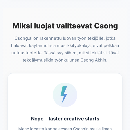
Miksi luojat valitsevat Csong
Csong.ai on rakennettu luovan työn tekijöille, jotka
haluavat käytännöllisiä musiikkityökaluja, eivät pelkkää
uutuustuotetta. Tässä syy siihen, miksi tekijät siirtävät
tekoälymusiikin työnkulunsa Csong AI:hin.
Nope—faster creative starts
Mene ideasta kappaleeseen Csongin avulla ilman