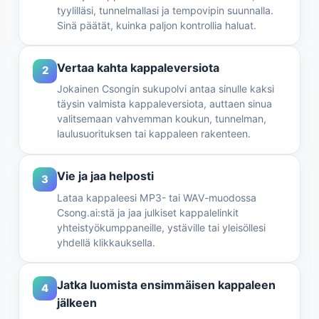
tyylilläsi, tunnelmallasi ja tempovipin suunnalla.
Sinä päätät, kuinka paljon kontrollia haluat.
Vertaa kahta kappaleversiota
2
Jokainen Csongin sukupolvi antaa sinulle kaksi
täysin valmista kappaleversiota, auttaen sinua
valitsemaan vahvemman koukun, tunnelman,
laulusuorituksen tai kappaleen rakenteen.
Vie ja jaa helposti
3
Lataa kappaleesi MP3- tai WAV-muodossa
Csong.ai:stä ja jaa julkiset kappalelinkit
yhteistyökumppaneille, ystäville tai yleisöllesi
yhdellä klikkauksella.
Jatka luomista ensimmäisen kappaleen
4
jälkeen