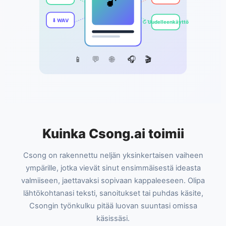
🎵
⬇ WAV
↻ Uudelleenkäyttö
📱
💬
🌐
🎧
🎬
Kuinka Csong.ai toimii
Csong on rakennettu neljän yksinkertaisen vaiheen
ympärille, jotka vievät sinut ensimmäisestä ideasta
valmiiseen, jaettavaksi sopivaan kappaleeseen. Olipa
lähtökohtanasi teksti, sanoitukset tai puhdas käsite,
Csongin työnkulku pitää luovan suuntasi omissa
käsissäsi.