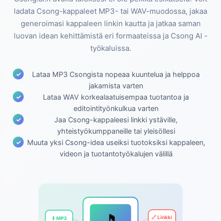
ladata Csong-kappaleet MP3- tai WAV-muodossa, jakaa
generoimasi kappaleen linkin kautta ja jatkaa saman
luovan idean kehittämistä eri formaateissa ja Csong AI -
työkaluissa.
Lataa MP3 Csongista nopeaa kuuntelua ja helppoa
jakamista varten
Lataa WAV korkealaatuisempaa tuotantoa ja
editointityönkulkua varten
Jaa Csong-kappaleesi linkki ystäville,
yhteistyökumppaneille tai yleisöllesi
Muuta yksi Csong-idea useiksi tuotoksiksi kappaleen,
videon ja tuotantotyökalujen välillä
⬇ MP3
🔗 Linkki