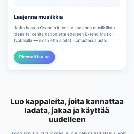
Laajenna musiikkia
Jatka lyhyen Csongin luomista, laajenna musiikillista
ideaa tai kehitä kappaletta edelleen Extend Music -
työkalulla — ilman että aloitat luomustasi alusta.
Pidennä laulua
Luo kappaleita, joita kannattaa
ladata, jakaa ja käyttää
uudelleen
Csong.ai:n avulla tuloksesi ei ole pelkkä esikatselu. Voit