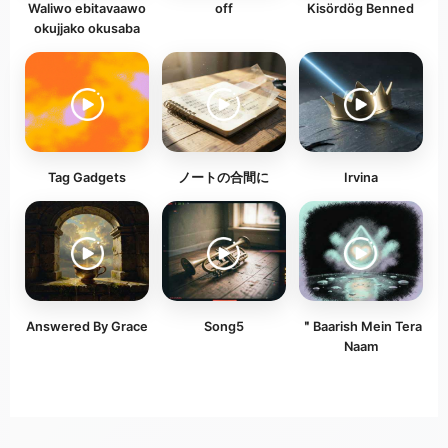
Waliwo ebitavaawo
off
Kisördög Benned
okujjako okusaba
Tag Gadgets
ノートの合間に
Irvina
Answered By Grace
Song5
＂Baarish Mein Tera
Naam