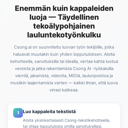
Enemmän kuin kappaleiden
luoja — Täydellinen
tekoälypohjainen
lauluntekotyönkulku
Csong.ai on suunniteltu luovan työn tekijöille, jotka
haluavat muutakin kuin yhden lopputuloksen. Aloita
kehotteella, sanoituksilla tai idealla, vertaa kahta luotua
versiota ja jatka rakentamista Csong AI -työkaluilla
vientiä, jakamista, videoita, MIDIä, laulunpoistoa ja
musiikin laajentamista varten — kaikki ilman, että luova
virrasi katkeaa.
Luo kappaleita tekstistä
1
Aloita yksinkertaisesti Csong-tekstikehotteella,
tai ohjaa lopputulosta omilla sanoituksillasi,