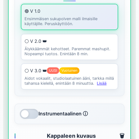
🟣 V 1.0
Ensimmäisen sukupolven malli ilmaisille
käyttäjille. Peruskäyttöön.
⚪ V 2.0 👑
Älykkäämmät kehotteet. Paremmat mashupit.
Nopeampi tuotos. Enintään 8 min.
⚪ V 3.0 👑
UUSI
Vuotuinen
Aidot vokaalit, studiolaatuinen ääni, tarkka millä
tahansa kielellä, enintään 8 minuuttia.
Lisää
Instrumentaalinen ⓘ
Kappaleen kuvaus
🗑️