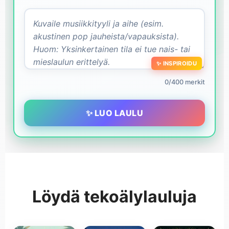
✨ INSPIROIDU
0/400 merkit
✨ LUO LAULU
Löydä tekoälylauluja