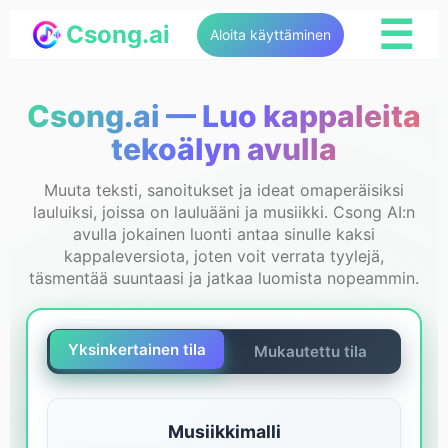
☰
Csong.ai
Aloita käyttäminen
Csong.ai — Luo kappaleita
tekoälyn avulla
Muuta teksti, sanoitukset ja ideat omaperäisiksi
lauluiksi, joissa on lauluääni ja musiikki. Csong AI:n
avulla jokainen luonti antaa sinulle kaksi
kappaleversiota, joten voit verrata tyylejä,
täsmentää suuntaasi ja jatkaa luomista nopeammin.
Yksinkertainen tila
Mukautettu tila
Musiikkimalli