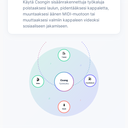
Käytä Csongin sisäänrakennettuja työkaluja
poistaaksesi laulun, pidentääksesi kappaletta,
muuntaaksesi äänen MIDI-muotoon tai
muuttaaksesi valmiin kappaleen videoksi
sosiaaliseen jakamiseen.
📝
Teksti
♪
♫
🎤
🎬
Csong
Sanoitukset
Työnkulku
Video
♫
♪
⬇️
Vienti