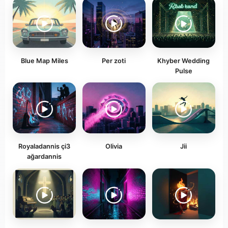
Blue Map Miles
Per zoti
Khyber Wedding
Pulse
Royaladannis çi3
Olivia
Jii
ağardannis