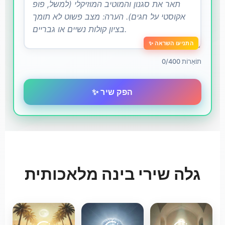
✨ התניעו השראה
0/400 תוֹאֵרוֹת
✨ הפק שיר
גלה שירי בינה מלאכותית