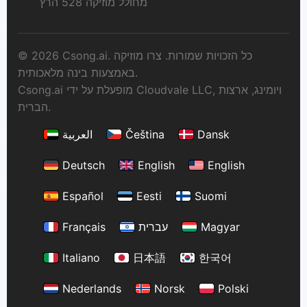
מחולל מוזיקה 528 הרץ
© 2026 Csong.ai. כל הזכויות שמורות. צרו מוזיקה
באמצעות בינה מלאכותית.
Csong.ai מופעלת על ידי Cloudvale LLC, ויומינג, ארצות
הברית.
Dansk
Čeština
العربية
Deutsch
English
English
Español
Eesti
Suomi
Magyar
עברית
Français
Italiano
日本語
한국어
Nederlands
Norsk
Polski