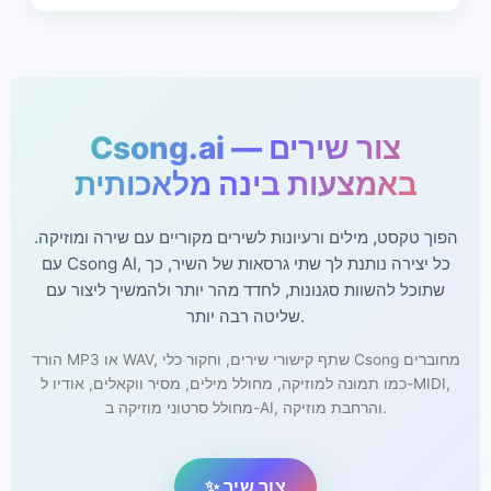
לשירים שכבר קיבלו רישיון מסחרי יחידני במהלך חברות שנתית
פעילה ב-Csong, הרישיון שניתן נשאר זמין עבור אותם קטעים
שהושלמו.
Csong.ai — צור שירים
באמצעות בינה מלאכותית
הפוך טקסט, מילים ורעיונות לשירים מקוריים עם שירה ומוזיקה.
עם Csong AI, כל יצירה נותנת לך שתי גרסאות של השיר, כך
שתוכל להשוות סגנונות, לחדד מהר יותר ולהמשיך ליצור עם
שליטה רבה יותר.
הורד MP3 או WAV, שתף קישורי שירים, וחקור כלי Csong מחוברים
כמו תמונה למוזיקה, מחולל מילים, מסיר ווקאלים, אודיו ל-MIDI,
מחולל סרטוני מוזיקה ב-AI, והרחבת מוזיקה.
✨ צור שיר