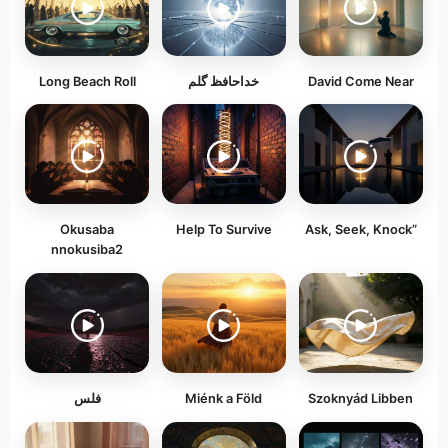
David Come Near
خداحافظ گلم
Long Beach Roll
Okusaba
Help To Survive
Ask, Seek, Knock”
nnokusiba2
Szoknyád Libben
Miénk a Föld
فلس