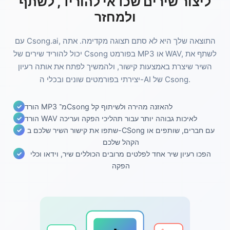
ליצור שירים שכדאי להוריד, לשתף
ולמחזר
עם Csong.ai, התוצאה שלך היא לא סתם תצוגה מקדימה. אתה
יכול להוריד שירים של Csong בפורמט MP3 או WAV, לשתף את
השיר שיצרת באמצעות קישור, ולהמשיך לפתח את אותה רעיון
יצירתי בפורמטים שונים ובכלי ה-AI של Csong.
הורד MP3 מ־Csong להאזנה מהירה ולשיתוף קל
הורד WAV לאיכות גבוהה יותר עבור תהליכי הפקה ועריכה
שתפו את קישור השיר שלכם ב-CSong עם חברים, שותפים או
הקהל שלכם
הפכו רעיון שיר אחד לפלטים מרובים הכוללים שיר, וידאו וכלי
הפקה