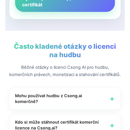
certifikát
Často kladené otázky o licenci
na hudbu
Běžné otázky o licenci Csong AI pro hudbu,
komerčních právech, monetizaci a stahování certifikátů.
Mohu používat hudbu z Csong.ai
+
komerčně?
Pokud jste oprávněným ročním členem a píseň
byla vytvořena během období vaší aktivní roční
Kdo si může stáhnout certifikát komerční
+
licence na Csong.ai?
členství, Csong.ai poskytuje práva k obchodnímu