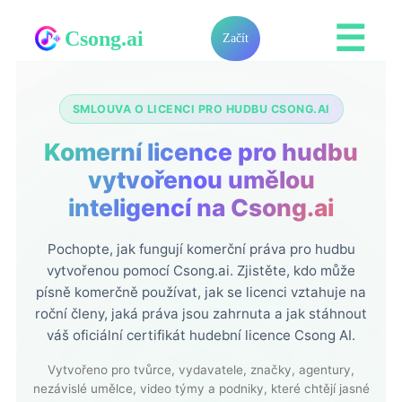
☰
Csong.ai
Začít
SMLOUVA O LICENCI PRO HUDBU CSONG.AI
Komerní licence pro hudbu
vytvořenou umělou
inteligencí na Csong.ai
Pochopte, jak fungují komerční práva pro hudbu
vytvořenou pomocí Csong.ai. Zjistěte, kdo může
písně komerčně používat, jak se licenci vztahuje na
roční členy, jaká práva jsou zahrnuta a jak stáhnout
váš oficiální certifikát hudební licence Csong AI.
Vytvořeno pro tvůrce, vydavatele, značky, agentury,
nezávislé umělce, video týmy a podniky, které chtějí jasné