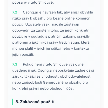
popsaný v této Smlouvě.
7.2
Csong.ai je navržen tak, aby snížil obvyklé
riziko práv k obsahu pro běžné online komerční
použití. Uživatelé však i nadále zůstávají
odpovědní za zajištění toho, že jejich konkrétní
použití je v souladu s platnými zákony, pravidly
platforem a jakýmikoli právy třetích stran, která
mohou platit v jejich jurisdikci nebo v kontextu
jejich použití.
7.3
Pokud není v této Smlouvě výslovně
uvedeno jinak, Csong.ai neposkytuje žádné další
záruky týkající se vhodnosti, obchodovatelnosti
nebo způsobilosti Generovaného obsahu pro
konkrétní právní nebo obchodní účel.
8. Zakázané použití