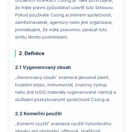
oficiálních stránkách Csong.ai. Také potvrzujete,
že máte právní způsobilost uzavřít tuto Smlouvu.
Pokud používáte Csong.ai jménem společnosti,
zaměstnavatele, agentury nebo jiné organizace,
prohlašujete, že máte pravomoc zavázat tuto
entitu těmito podmínkami.
2. Definice
2.1 Vygenerovaný obsah
„Generovaný obsah“ znamená jakoukoli píseň,
hudební stopu, instrumentál, zvukový výstup
nebo jiné tvůrčí materiály vygenerované nástroji a
službami poskytovanými společností Csong.ai.
2.2 Komerční použití
„Komerní využití“ znamená využití Vytvořeného
obsahu pro obchodní, příjmové, značkové,