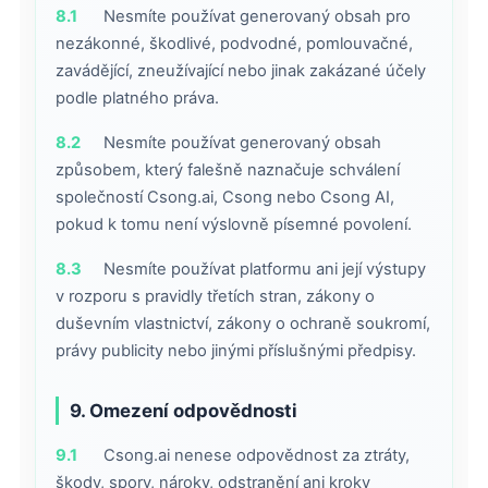
8.1
Nesmíte používat generovaný obsah pro
nezákonné, škodlivé, podvodné, pomlouvačné,
zavádějící, zneužívající nebo jinak zakázané účely
podle platného práva.
8.2
Nesmíte používat generovaný obsah
způsobem, který falešně naznačuje schválení
společností Csong.ai, Csong nebo Csong AI,
pokud k tomu není výslovně písemné povolení.
8.3
Nesmíte používat platformu ani její výstupy
v rozporu s pravidly třetích stran, zákony o
duševním vlastnictví, zákony o ochraně soukromí,
právy publicity nebo jinými příslušnými předpisy.
9. Omezení odpovědnosti
9.1
Csong.ai nenese odpovědnost za ztráty,
škody, spory, nároky, odstranění ani kroky