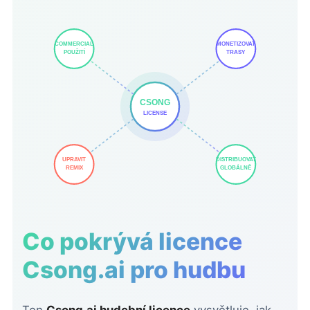
COMMERCIAL
MONETIZOVAT
POUŽITÍ
TRASY
CSONG
LICENSE
UPRAVIT
DISTRIBUOVAT
GLOBÁLNĚ
REMIX
Co pokrývá licence
Csong.ai pro hudbu
Ten
Csong.ai hudební licence
vysvětluje, jak