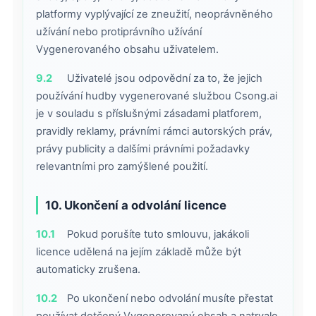
platformy vyplývající ze zneužití, neoprávněného
užívání nebo protiprávního užívání
Vygenerovaného obsahu uživatelem.
9.2
Uživatelé jsou odpovědní za to, že jejich
používání hudby vygenerované službou Csong.ai
je v souladu s příslušnými zásadami platforem,
pravidly reklamy, právními rámci autorských práv,
právy publicity a dalšími právními požadavky
relevantními pro zamýšlené použití.
10. Ukončení a odvolání licence
10.1
Pokud porušíte tuto smlouvu, jakákoli
licence udělená na jejím základě může být
automaticky zrušena.
10.2
Po ukončení nebo odvolání musíte přestat
používat dotčený Vygenerovaný obsah a natrvalo