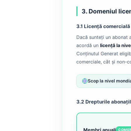
3. Domeniul licen
3.1 Licență comercial
Dacă sunteți un abonat a
acordă un
licență la niv
Conținutul Generat eligib
comerciale, cât și non-c
Scop la nivel mondia
3.2 Drepturile abonați
Membri anuali
COMER