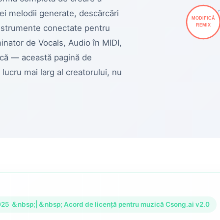
rei melodii generate, descărcări
MODIFICĂ
REMIX
 instrumente conectate pentru
inator de Vocals, Audio în MIDI,
ică — această pagină de
lucru mai larg al creatorului, nu
 2025 ＆nbsp;|＆nbsp; Acord de licență pentru muzică Csong.ai v2.0