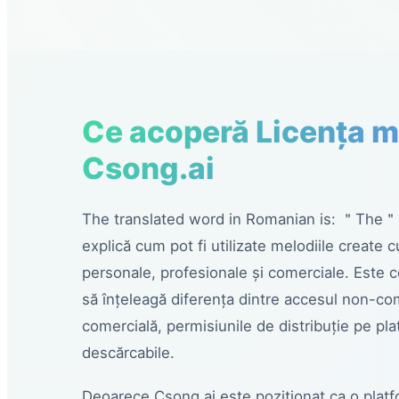
Ce acoperă Licența m
Csong.ai
The translated word in Romanian is: ＂The
explică cum pot fi utilizate melodiile create 
personale, profesionale și comerciale. Este c
să înțeleagă diferența dintre accesul non-co
comercială, permisiunile de distribuție pe plat
descărcabile.
Deoarece Csong.ai este poziționat ca o plat