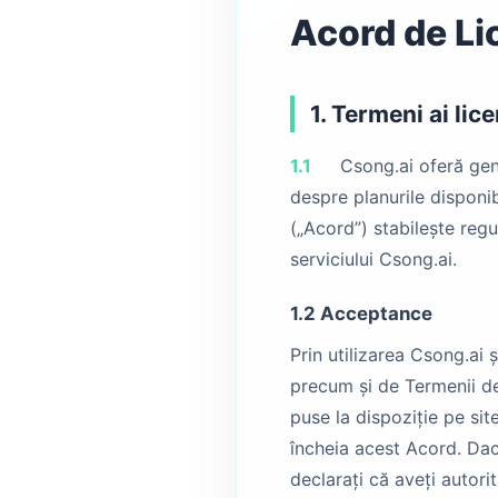
Acord de Li
1. Termeni ai li
1.1
Csong.ai oferă gene
despre planurile disponib
(„Acord”) stabilește regu
serviciului Csong.ai.
1.2 Acceptance
Prin utilizarea Csong.ai 
precum și de Termenii de u
puse la dispoziție pe sit
încheia acest Acord. Dacă
declarați că aveți autori