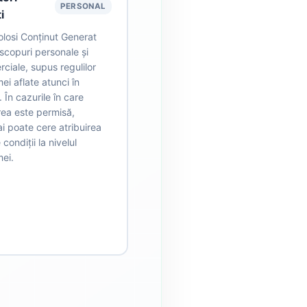
PERSONAL
i
olosi Conținut Generat
 scopuri personale și
ciale, supus regulilor
ei aflate atunci în
 În cazurile în care
rea este permisă,
i poate cere atribuirea
 condiții la nivelul
mei.