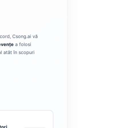
Acord, Csong.ai vă
devențe
a folosi
l atât în scopuri
tori