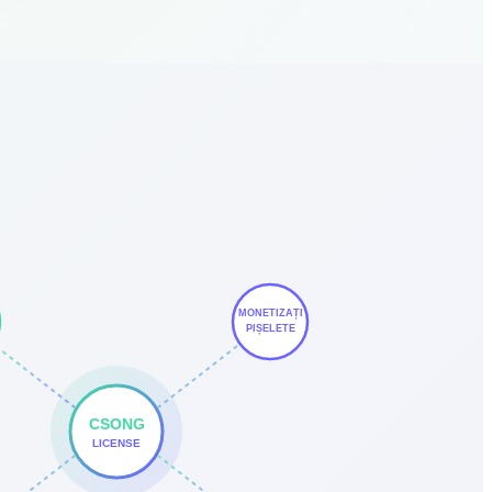
MONETIZAȚI
PIȘELETE
CSONG
LICENSE