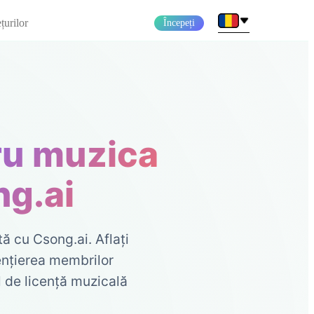
țurilor
Începeți
ru muzica
ng.ai
ă cu Csong.ai. Aflați
cențierea membrilor
al de licență muzicală