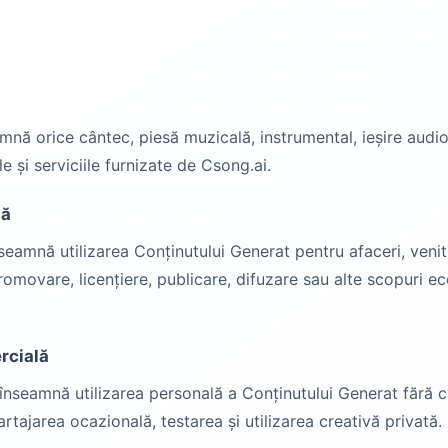
nă orice cântec, piesă muzicală, instrumental, ieșire audio 
e și serviciile furnizate de Csong.ai.
lă
seamnă utilizarea Conținutului Generat pentru afaceri, venit
romovare, licențiere, publicare, difuzare sau alte scopuri ec
rcială
 înseamnă utilizarea personală a Conținutului Generat fără c
artajarea ocazională, testarea și utilizarea creativă privată.