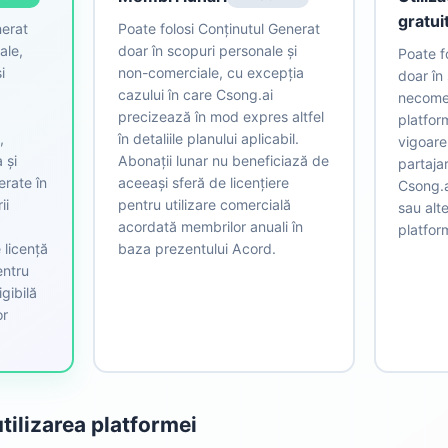
gratuit
nerat
Poate folosi Conținutul Generat
ale,
doar în scopuri personale și
Poate f
i
non-comerciale, cu excepția
doar în
cazului în care Csong.ai
necomer
precizează în mod expres altfel
platform
,
în detaliile planului aplicabil.
vigoare.
 și
Abonații lunar nu beneficiază de
partaja
erate în
aceeași sferă de licențiere
Csong.a
ii
pentru utilizare comercială
sau alte
,
acordată membrilor anuali în
platfor
 licență
baza prezentului Acord.
entru
igibilă
or
utilizarea platformei