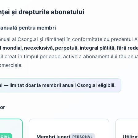
ței și drepturile abonatului
ă anuală pentru membri
nual al Csong.ai și rămâneți în conformitate cu prezentul 
el mondial, neexclusivă, perpetuă, integral plătită, fără re
il creat în timpul perioadei active a abonamentului tău anua
omerciale.
l — limitat doar la membrii anuali Csong.ai eligibili.
lor
Membri lunari
Utiliza
CIAL
PERSONAL