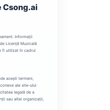
e Csong.ai
nament. Informații
 de Licență Muzicală
i utilizat în cadrul
 de acești termeni,
 conexe ale site-ului
citatea legală de a
ii sau altei organizații,