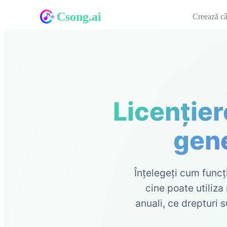
Csong.ai
Creează câ
Licenție
gene
Înțelegeți cum funcț
cine poate utiliza
anuali, ce drepturi s