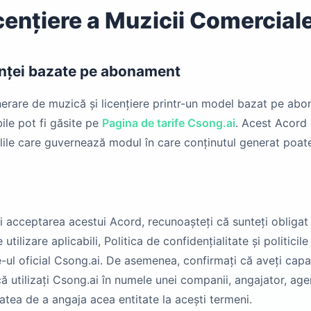
cențiere a Muzicii Comercial
cenței bazate pe abonament
rare de muzică și licențiere printr-un model bazat pe abo
ile pot fi găsite pe
Pagina de tarife Csong.ai
. Acest Acord
lile care guvernează modul în care conținutul generat poate f
și acceptarea acestui Acord, recunoașteți că sunteți obligat
tilizare aplicabili, Politica de confidențialitate și politicile
e-ul oficial Csong.ai. De asemenea, confirmați că aveți capa
 utilizați Csong.ai în numele unei companii, angajator, agenț
tatea de a angaja acea entitate la acești termeni.