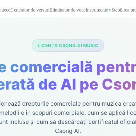
ntece
Generator de versuri
Eliminator de voce
Instrumente
Stabilirea pre
▼
LICENȚA CSONG.AI MUSIC
re comercială pent
rată de AI pe Cso
ionează drepturile comerciale pentru muzica creat
 melodiile în scopuri comerciale, cum se aplică li
unt incluse și cum să descărcați certificatul ofici
Csong AI.