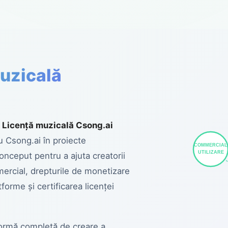
uzicală
＂
Licență muzicală Csong.ai
cu Csong.ai în proiecte
COMMERCIAL
UTILIZARE
onceput pentru a ajuta creatorii
mercial, drepturile de monetizare
forme și certificarea licenței
formă completă de creare a