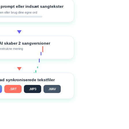
t prompt eller indsæt sangtekster
len eller brug dine egne ord
I skaber 2 sangversioner
oretrukne mening
d synkroniserede tekstfiler
.SRT
.MP3
.WAV