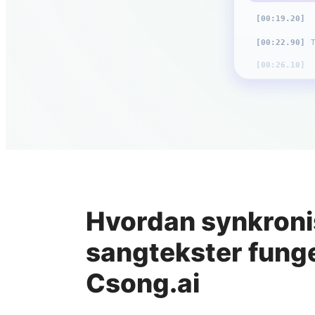
[00:19.20]
[00:22.90]
T
[00:26.10]
Hvordan synkron
sangtekster fung
Csong.ai