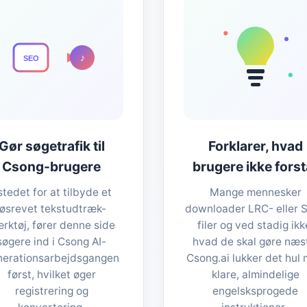
♪
SEO
Gør søgetrafik til
Forklarer, hvad
Csong-brugere
brugere ikke forst
 stedet for at tilbyde et
Mange mennesker
løsrevet tekstudtræk-
downloader LRC- eller 
rktøj, fører denne side
filer og ved stadig ikk
søgere ind i Csong AI-
hvad de skal gøre næs
nerationsarbejdsgangen
Csong.ai lukker det hul
først, hvilket øger
klare, almindelige
registrering og
engelsksprogede