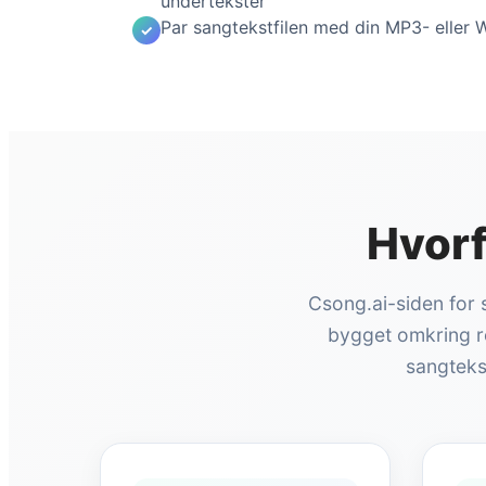
undertekster
Par sangtekstfilen med din MP3- eller
Hvorf
Csong.ai-siden for 
bygget omkring re
sangteks