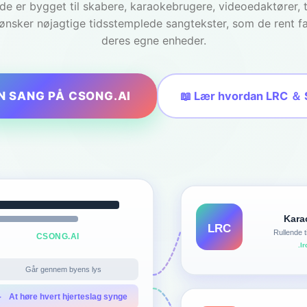
e er bygget til skabere, karaokebrugere, videoedaktører,
ønsker nøjagtige tidsstemplede sangtekster, som de rent f
deres egne enheder.
N SANG PÅ CSONG.AI
📖 Lær hvordan LRC ＆ 
Kara
LRC
Rullende 
CSONG.AI
.l
Går gennem byens lys
▶
At høre hvert hjerteslag synge