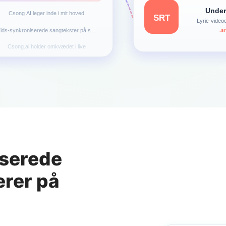
Under
Csong AI leger inde i mit hoved
SRT
Lyric-video
ids-synkroniserede sangtekster på skærmen
.s
Csong.ai holder omkvædet i live
iserede
erer på