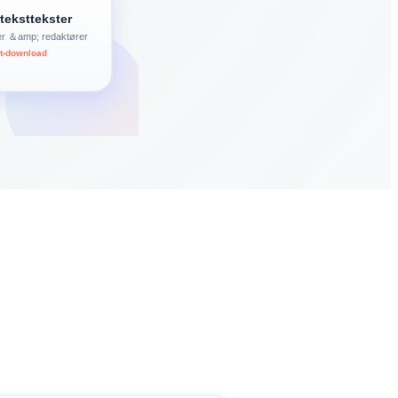
teksttekster
er ＆amp; redaktører
rt-download