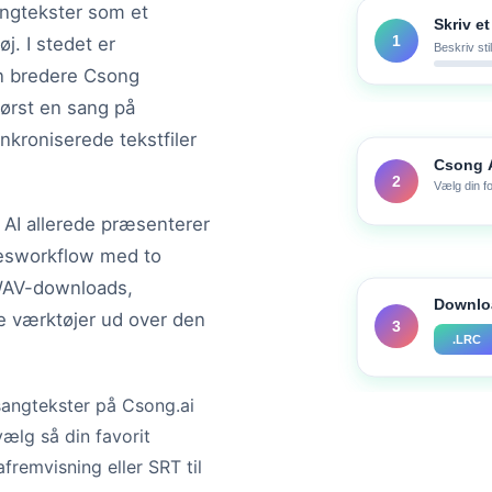
angtekster som et
Skriv e
1
j. I stedet er
Beskriv sti
en bredere Csong
ørst en sang på
nkroniserede tekstfiler
Csong A
2
Vælg din f
AI allerede præsenterer
sesworkflow med to
 WAV-downloads,
Downloa
ive værktøjer ud over den
3
.LRC
sangtekster på Csong.ai
vælg så din favorit
remvisning eller SRT til