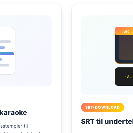
.SRT
♪ At 
SRT-DOWNLOAD
 karaoke
SRT til undert
sstempler til