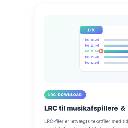
.LRC
[00:08.20]
[00:12.40]
[00:15.80]
[00:19.20]
[00:22.90]
LRC-DOWNLOAD
LRC til musikafspillere ＆
LRC-filer er letvægts tekstfiler med tid