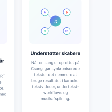
🎬
🎤
♫
📺
CC
Understøtter skabere
år
Når en sang er oprettet på
Csong, gør synkroniserede
tekster det nemmere at
SRT-
bruge resultatet i karaoke,
e,
tekstvideoer, undertekst-
te.
workflows og
 med
musikafspilning.