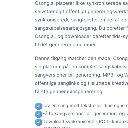
Csong.ai placerer ikke synkroniserede s
selvstændigt offentligt genereringsværktø
synkroniserede sangtekster en del af d
sangskabelsesarbejdsgang. Du opretter f
Csong.ai, og downloader derefter tids-sy
til det genererede nummer..
Denne tilgang matcher den måde, Csong 
sin platform på: en komplet sangskabel
sangversioner pr. generering, MP3- og
offentlige sanglinks og tilsluttede kreat
første gennemløbsgenerering.
Lav en sang med tekst eller dine egne 
Få to sangversioner pr. generation, og 
Download synkroniseret LRC til karaokaf