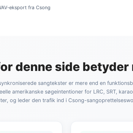
 WAV-eksport fra Csong
or denne side betyder
synkroniserede sangtekster er mere end en funktions
elle amerikanske søgeintentioner for LRC, SRT, kara
ter, og leder den trafik ind i Csong-sangoprettelseswo