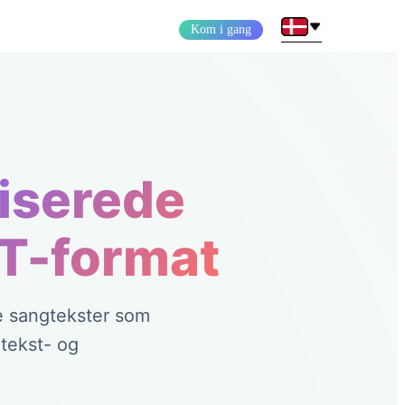
Kom i gang
iserede
RT-format
e sangtekster som
rtekst- og