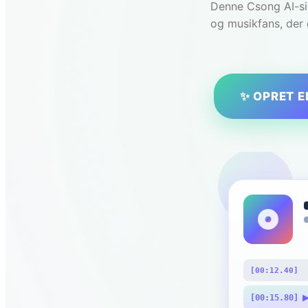
Denne Csong AI-sid
og musikfans, der 
✨ OPRET E
[00:12.40]
[00:15.80]