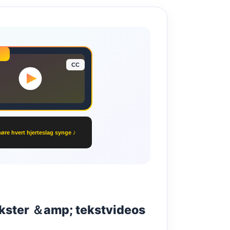
CC
høre hvert hjerteslag synge ♪
ekster ＆amp; tekstvideos