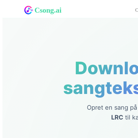
Csong.ai
O
Downlo
sangteks
Opret en sang på
LRC
til k