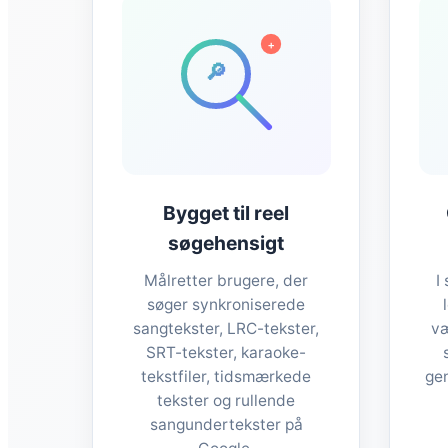
+
🔎
Bygget til reel
søgehensigt
Målretter brugere, der
I
søger synkroniserede
sangtekster, LRC-tekster,
væ
SRT-tekster, karaoke-
tekstfiler, tidsmærkede
ge
tekster og rullende
sangundertekster på