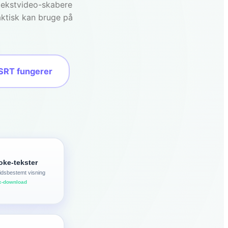
 tekstvideo-skabere
aktisk kan bruge på
SRT fungerer
oke-tekster
tidsbestemt visning
rc-download