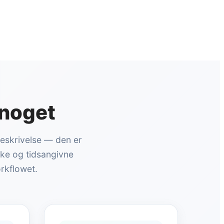
 noget
beskrivelse — den er
oke og tidsangivne
rkflowet.