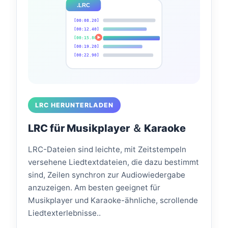
.LRC
[00:08.20]
[00:12.40]
[00:15.80]
[00:19.20]
[00:22.90]
LRC HERUNTERLADEN
LRC für Musikplayer ＆ Karaoke
LRC-Dateien sind leichte, mit Zeitstempeln
versehene Liedtextdateien, die dazu bestimmt
sind, Zeilen synchron zur Audiowiedergabe
anzuzeigen. Am besten geeignet für
Musikplayer und Karaoke-ähnliche, scrollende
Liedtexterlebnisse..