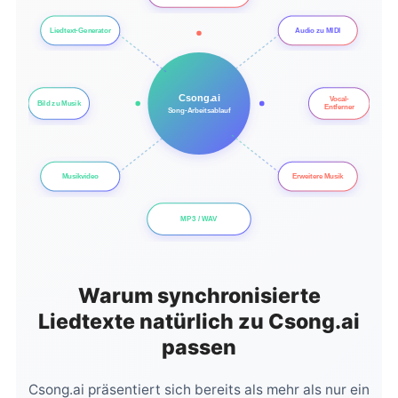
Liedtext-Generator
Audio zu MIDI
Csong.ai
Vocal-
Bild zu Musik
Entferner
Song-Arbeitsablauf
Musikvideo
Erweitere Musik
MP3 / WAV
Warum synchronisierte
Liedtexte natürlich zu Csong.ai
passen
Csong.ai präsentiert sich bereits als mehr als nur ein