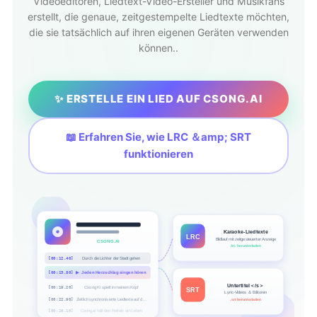
Videoeditoren, Liedtext-Video-Ersteller und Musikfans
erstellt, die genaue, zeitgestempelte Liedtexte möchten,
die sie tatsächlich auf ihren eigenen Geräten verwenden
können..
✨ ERSTELLE EIN LIED AUF CSONG.AI
📖 Erfahren Sie, wie LRC ＆amp; SRT
funktionieren
Karaoke-Liedtexte
LRC
Bildlauf mit zeitgesteuerter Anzeige
CSONG.AI
.lrc herunterladen
[00:12.40]
Durch die Lichter der Stadt gehen
[00:15.80]
▶
Jeden Herzschlag singen hören
Untertitel＜/s＞
[00:19.20]
Csong KI spielt in meinem Kopf
SRT
Lyric-Videos ＆ Editoren
[00:22.90]
Zeitlich synchronisierte Liedtexte auf dem Bildschirm
.srt herunterladen
[00:26.10]
Csong.ai hält den Refrain am Leben