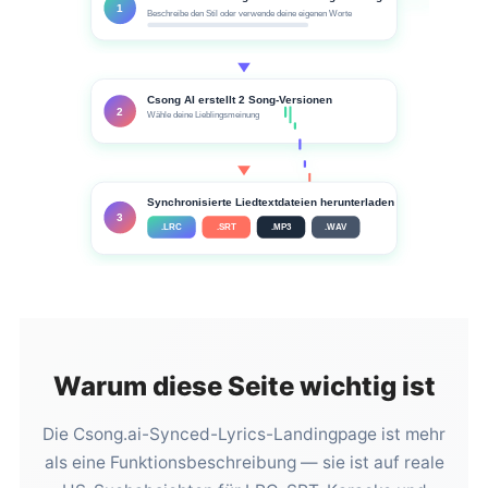
1
Beschreibe den Stil oder verwende deine eigenen Worte
Csong AI erstellt 2 Song-Versionen
2
Wähle deine Lieblingsmeinung
Synchronisierte Liedtextdateien herunterladen
3
.LRC
.SRT
.MP3
.WAV
Warum diese Seite wichtig ist
Die Csong.ai-Synced-Lyrics-Landingpage ist mehr
als eine Funktionsbeschreibung — sie ist auf reale