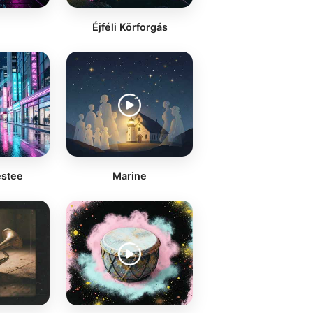
Éjféli Körforgás
estee
Marine