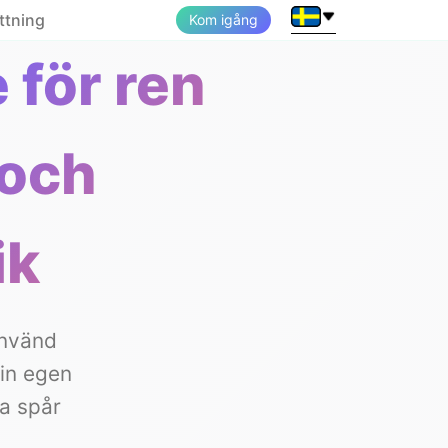
ttning
Kom igång
för ren
 och
ik
Använd
din egen
la spår