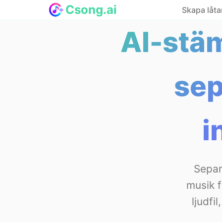
Csong.ai
Skapa låta
AI-stä
sep
i
Separ
musik f
ljudfi