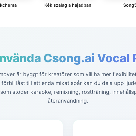
akchema
Kék szalag a hajadban
Song
använda Csong.ai Vocal
ver är byggt för kreatörer som vill ha mer flexibilitet 
t förbli låst till ett enda mixat spår kan du dela upp lju
som stöder karaoke, remixning, röstträning, innehålls
återanvändning.