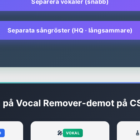
Separera vokaler (snabb)
Separata sångröster (HQ · långsammare)
 på Vocal Remover-demot på C
🎤

D
VOKAL