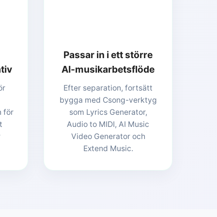
Passar in i ett större
tiv
AI-musikarbetsflöde
ör
Efter separation, fortsätt
bygga med Csong-verktyg
 för
som Lyrics Generator,
t
Audio to MIDI, AI Music
r
Video Generator och
Extend Music.