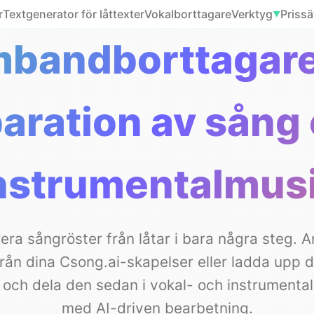
r
Textgenerator för låttexter
Vokalborttagare
Verktyg
Prissä
▼
mbandborttagare 
aration av sång
nstrumentalmus
era sångröster från låtar i bara några steg. 
rån dina Csong.ai-skapelser eller ladda upp 
l, och dela den sedan i vokal- och instrumenta
med AI-driven bearbetning.