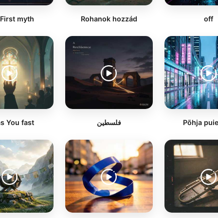
First myth
Rohanok hozzád
off
as You fast
فلسطين
Põhja pui