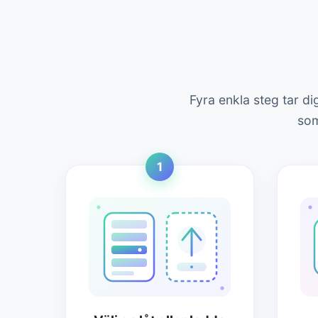
Fyra enkla steg tar di
som
1