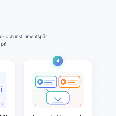
kal- och instrumentspår
 på.
4