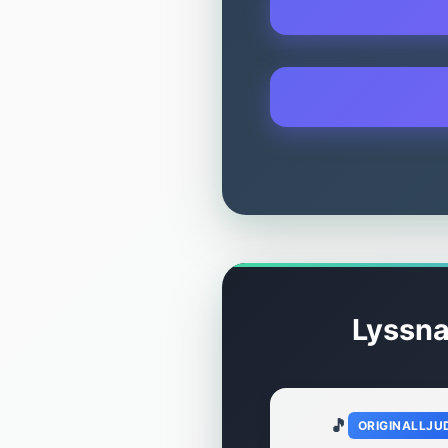
Lyssna
🎵
ORIGINALLJU