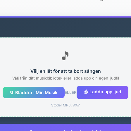
🎵
Välj en låt för att ta bort sången
Välj från ditt musikbibliotek eller ladda upp din egen ljudfil
📤 Ladda upp ljud
📂 Bläddra i Min Musik
ELLER
Stöder MP3, WAV