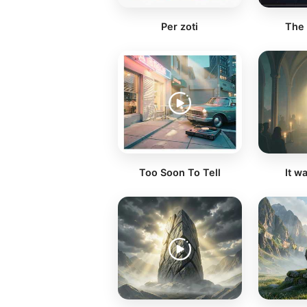
Per zoti
The 
Too Soon To Tell
It w