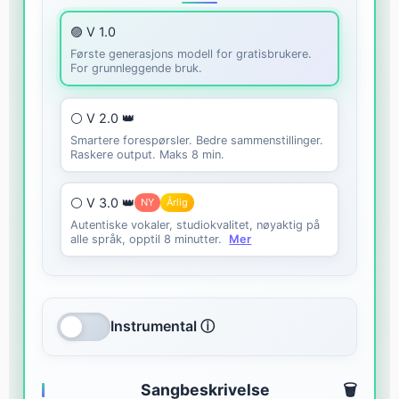
🟣 V 1.0
Første generasjons modell for gratisbrukere.
For grunnleggende bruk.
⚪ V 2.0 👑
Smartere forespørsler. Bedre sammenstillinger.
Raskere output. Maks 8 min.
⚪ V 3.0 👑
NY
Årlig
Autentiske vokaler, studiokvalitet, nøyaktig på
alle språk, opptil 8 minutter.
Mer
Instrumental ⓘ
Sangbeskrivelse
🗑️