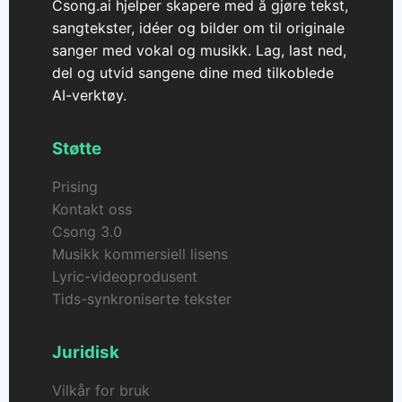
Csong.ai hjelper skapere med å gjøre tekst,
sangtekster, idéer og bilder om til originale
sanger med vokal og musikk. Lag, last ned,
del og utvid sangene dine med tilkoblede
AI-verktøy.
Støtte
Prising
Kontakt oss
Csong 3.0
Musikk kommersiell lisens
Lyric-videoprodusent
Tids-synkroniserte tekster
Juridisk
Vilkår for bruk