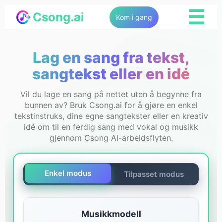
☰
Csong.ai
Kom i gang
Lag en sang fra tekst,
sangtekst eller en idé
Vil du lage en sang på nettet uten å begynne fra
bunnen av? Bruk Csong.ai for å gjøre en enkel
tekstinstruks, dine egne sangtekster eller en kreativ
idé om til en ferdig sang med vokal og musikk
gjennom Csong AI-arbeidsflyten.
Enkel modus
Tilpasset modus
Musikkmodell