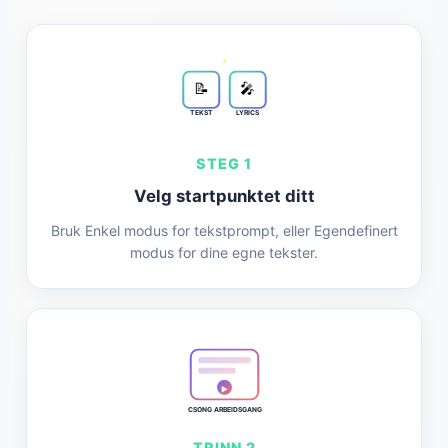
⚡
📝
🎤
TEKST
LYRICS
STEG 1
Velg startpunktet ditt
Bruk Enkel modus for tekstprompt, eller Egendefinert
modus for dine egne tekster.
▶
CSONG ARBEIDSGANG
TRINN 2