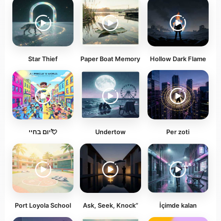
Star Thief
Paper Boat Memory
Hollow Dark Flame
יום בחיי💘
Undertow
Per zoti
Port Loyola School
Ask, Seek, Knock”
İçimde kalan