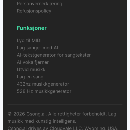
Personvernerklæring
Refusjonspolicy
Funksjoner
Lyd til MIDI
Lag sanger med AI
AI-tekstgenerator for sangtekster
AI vokalfjerner
Utvid musikk
Lag en sang
432hz musikkgenerator
528 Hz musikkgenerator
© 2026 Csong.ai. Alle rettigheter forbeholdt. Lag
musikk med kunstig intelligens.
Csong.ai drives av Cloudvale LLC, Wyoming, USA.