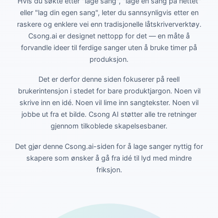
Hvis du søkte etter "lage sang", "lage en sang på nettet"
eller "lag din egen sang", leter du sannsynligvis etter en
raskere og enklere vei enn tradisjonelle låtskriververktøy.
Csong.ai er designet nettopp for det — en måte å
forvandle ideer til ferdige sanger uten å bruke timer på
produksjon.
Det er derfor denne siden fokuserer på reell
brukerintensjon i stedet for bare produktjargon. Noen vil
skrive inn en idé. Noen vil lime inn sangtekster. Noen vil
jobbe ut fra et bilde. Csong AI støtter alle tre retninger
gjennom tilkoblede skapelsesbaner.
Det gjør denne Csong.ai-siden for å lage sanger nyttig for
skapere som ønsker å gå fra idé til lyd med mindre
friksjon.