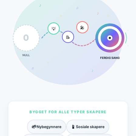
♪
♫
♪
✨
✨
💡
🎤
0
📝
NULL
FERDIG SANG
✨
♫
♪
BYGGET FOR ALLE TYPER SKAPERE
🌱
📱
Nybegynnere
Sosiale skapere