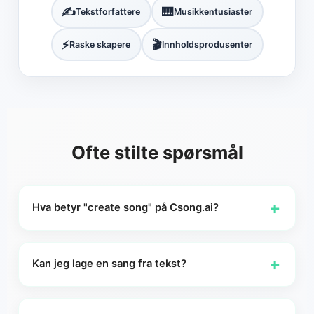
✍️
🎹
Tekstforfattere
Musikkentusiaster
⚡
🎬
Raske skapere
Innholdsprodusenter
Ofte stilte spørsmål
+
Hva betyr "create song" på Csong.ai?
På Csong.ai betyr «create song» å forvandle tekst,
sangtekster eller en idé til en ferdig sang med vokal og
+
Kan jeg lage en sang fra tekst?
musikk gjennom Csong AI sin sangskaperarbeidsflyt. Du
kan starte med en kort tekstprompt, lime inn dine egne
Ja. I Enkel modus på Csong.ai kan du beskrive sangideen
tekster eller jobbe ut fra et kreativt konsept, og Csong vil
din med et tekstprompt og bruke det som utgangspunkt for