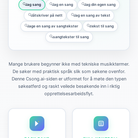
lag sang
lag en sang
lag din egen sang
låtskriver på nett
lag en sang av tekst
lage en sang av sangtekster
tekst til sang
sangtekster til sang
Mange brukere begynner ikke med tekniske musikktermer.
De søker med praktisk språk slik som søkene ovenfor.
Denne Csong.ai-siden er utformet for å møte den typen
søkeatferd og raskt veilede besøkende inn i riktig
opprettelsesarbeidsflyt.