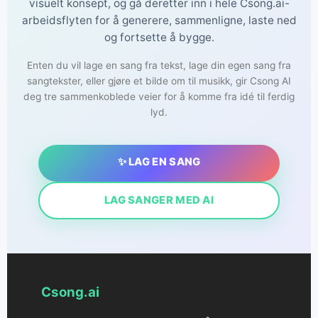
visuelt konsept, og gå deretter inn i hele Csong.ai-
arbeidsflyten for å generere, sammenligne, laste ned
og fortsette å bygge.
Enten du vil lage en sang fra tekst, lage din egen sang fra
sangtekster, eller gjøre et bilde om til musikk, gir Csong AI
deg tre sammenkoblede veier for å komme fra idé til ferdig
lyd.
✨ LAG EN SANG
LAG SANGER MED AI
Csong.ai