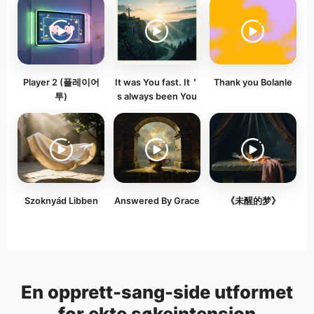
Player 2 (플레이어
It was You fast. It＇
Thank you Bolanle
투)
s always been You
Szoknyád Libben
Answered By Grace
《未醒的梦》
En opprett-sang-side utformet
for ekte søkeintensjon