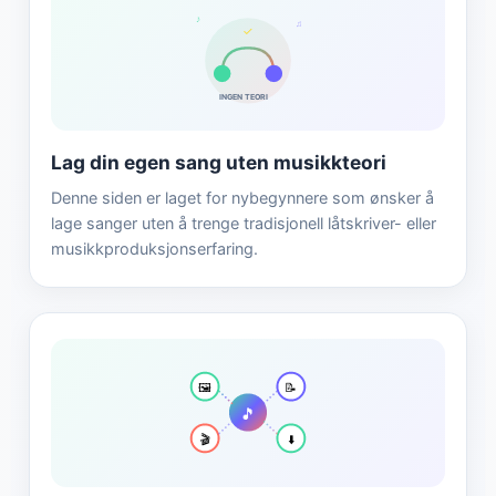
♪
♫
✓
INGEN TEORI
Lag din egen sang uten musikkteori
Denne siden er laget for nybegynnere som ønsker å
lage sanger uten å trenge tradisjonell låtskriver- eller
musikkproduksjonserfaring.
🖼️
📝
🎵
🎬
⬇️