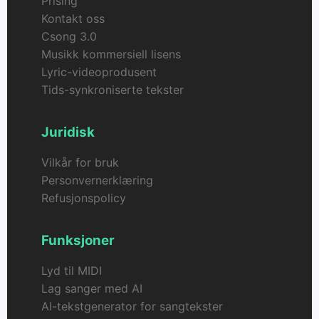
Prising
Kontakt oss
Csong 3.0
Musikk kommersiell lisens
Lyric-videoprodusent
Tids-synkroniserte tekster
Juridisk
Vilkår for bruk
Personvernerklæring
Refusjonspolicy
Funksjoner
Lyd til MIDI
Lag sanger med AI
AI-tekstgenerator for sangtekster