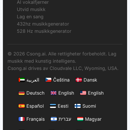
AI vokalfjerner
Utvid musikk
Lag en sang
432hz musikkgenerator
528 Hz musikkgenerator
© 2026 Csong.ai. Alle rettigheter forbeholdt. Lag
musikk med kunstig intelligens.
Csong.ai drives av Cloudvale LLC, Wyoming, USA.
العربية
Čeština
Dansk
Deutsch
English
English
Español
Eesti
Suomi
Français
עברית
Magyar