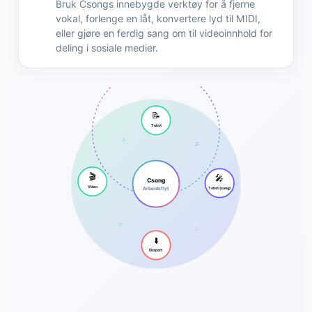
Bruk Csongs innebygde verktøy for å fjerne
vokal, forlenge en låt, konvertere lyd til MIDI,
eller gjøre en ferdig sang om til videoinnhold for
deling i sosiale medier.
📝
Tekst
♪
♫
🎤
🎬
Csong
Tekst (sang)
Video
Arbeidsflyt
♫
♪
⬇️
Eksport