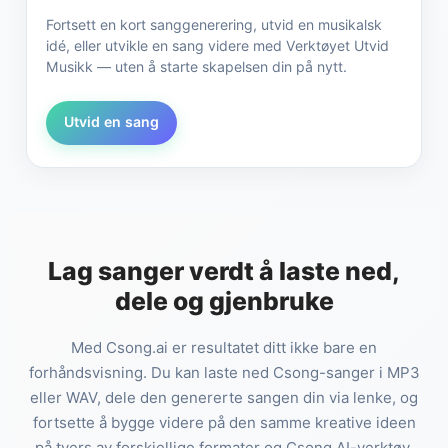
Fortsett en kort sanggenerering, utvid en musikalsk
idé, eller utvikle en sang videre med Verktøyet Utvid
Musikk — uten å starte skapelsen din på nytt.
Utvid en sang
Lag sanger verdt å laste ned,
dele og gjenbruke
Med Csong.ai er resultatet ditt ikke bare en
forhåndsvisning. Du kan laste ned Csong-sanger i MP3
eller WAV, dele den genererte sangen din via lenke, og
fortsette å bygge videre på den samme kreative ideen
på tvers av forskjellige formater og Csong AI-verktøy.