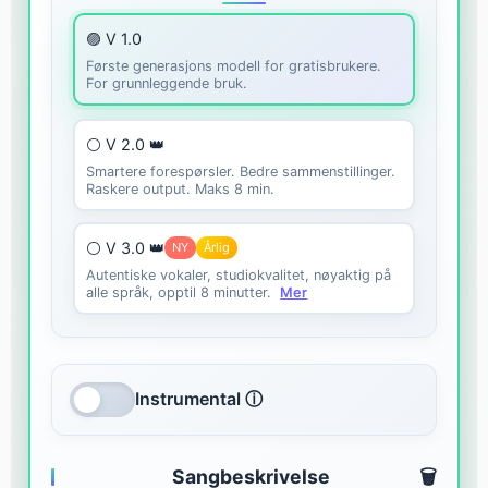
🟣 V 1.0
Første generasjons modell for gratisbrukere.
For grunnleggende bruk.
⚪ V 2.0 👑
Smartere forespørsler. Bedre sammenstillinger.
Raskere output. Maks 8 min.
⚪ V 3.0 👑
NY
Årlig
Autentiske vokaler, studiokvalitet, nøyaktig på
alle språk, opptil 8 minutter.
Mer
Instrumental ⓘ
Sangbeskrivelse
🗑️