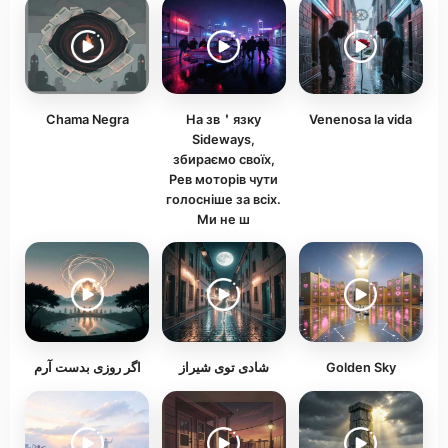
Chama Negra
На зв＇язку
Venenosa la vida
Sideways,
збираємо своїх,
Рев моторів чути
голосніше за всіх.
Ми не ш
اگر روزی بدست آرم
شادی توی شیراز
Golden Sky