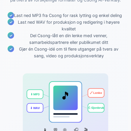
Last ned MP3 fra Csong for rask lytting og enkel deling
Last ned WAV for produksjon og redigering i høyere
kvalitet
Del Csong-låtl en din lenke med venner,
samarbeidspartnere eller publikumet ditt
Gjør én Csong-idé om til flere utganger på tvers av
sang, video og produksjonsverktøy
🎵
🔗 Lenke
⬇ MP3
⬇ WAV
↻ Gjenbruk
📱
💬
🌐
🎧
🎬