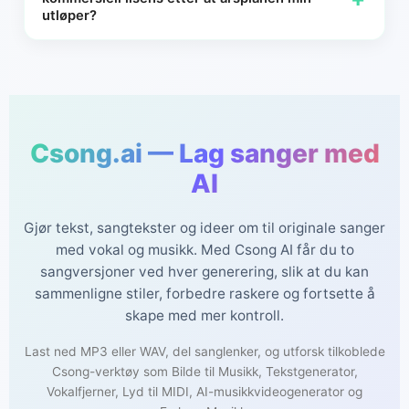
utløper?
For sanger som allerede har mottatt en individuell
kommersiell lisens i løpet av et aktivt årlig Csong-
medlemskap, forblir den utstedte lisensen tilgjengelig for de
ferdigstilte sporene.
Csong.ai — Lag sanger med
AI
Gjør tekst, sangtekster og ideer om til originale sanger
med vokal og musikk. Med Csong AI får du to
sangversjoner ved hver generering, slik at du kan
sammenligne stiler, forbedre raskere og fortsette å
skape med mer kontroll.
Last ned MP3 eller WAV, del sanglenker, og utforsk tilkoblede
Csong-verktøy som Bilde til Musikk, Tekstgenerator,
Vokalfjerner, Lyd til MIDI, AI-musikkvideogenerator og