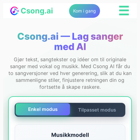
☰
Csong.ai
Kom i gang
Csong.ai — Lag sanger
med AI
Gjør tekst, sangtekster og idéer om til originale
sanger med vokal og musikk. Med Csong AI får du
to sangversjoner ved hver generering, slik at du kan
sammenligne stiler, finjustere retningen din og
fortsette å skape raskere.
Enkel modus
Tilpasset modus
Musikkmodell