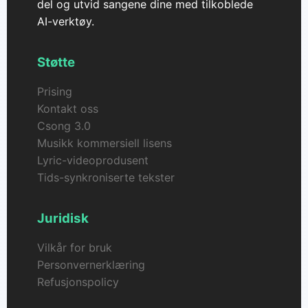
del og utvid sangene dine med tilkoblede
AI-verktøy.
Støtte
Prising
Kontakt oss
Csong 3.0
Musikk kommersiell lisens
Lyric-videoprodusent
Tids-synkroniserte tekster
Juridisk
Vilkår for bruk
Personvernerklæring
Refusjonspolicy