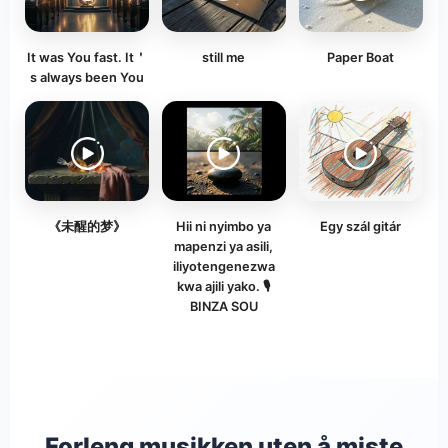
It was You fast. It＇
still me
Paper Boat
s always been You
《未醒的梦》
Hii ni nyimbo ya
Egy szál gitár
mapenzi ya asili,
iliyotengenezwa
kwa ajili yako. 🎙️
BINZA SOU
Forleng musikken uten å miste