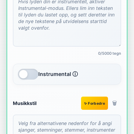
0/5000 tegn
Instrumental ⓘ
🗑️
Musikkstil
✨ Forbedre