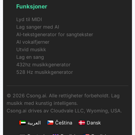
Funksjoner
Lyd til MIDI
Lag sanger med AI
AI-tekstgenerator for sangtekster
AI vokalfjerner
Utvid musikk
Lag en sang
432hz musikkgenerator
528 Hz musikkgenerator
© 2026 Csong.ai. Alle rettigheter forbeholdt. Lag
musikk med kunstig intelligens.
Csong.ai drives av Cloudvale LLC, Wyoming, USA.
العربية
Čeština
Dansk