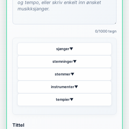
0/1000 tegn
sjanger
▼
stemninger
▼
stemmer
▼
instrumenter
▼
tempier
▼
Tittel