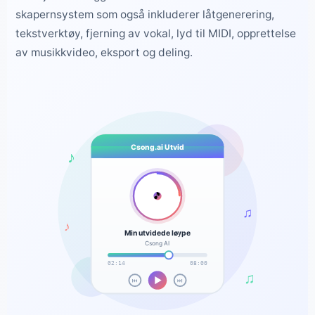
skapernsystem som også inkluderer låtgenerering,
tekstverktøy, fjerning av vokal, lyd til MIDI, opprettelse
av musikkvideo, eksport og deling.
Csong.ai Utvid
♪
🎵
♫
♪
Min utvidede løype
Csong AI
02:14
08:00
♫
⏮
⏭