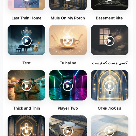
Last Train Home
Mule On My Porch
Basement Rite
Test
Tu hai na
کسی هست که نیست
Thick and Thin
Player Two
Огни любви