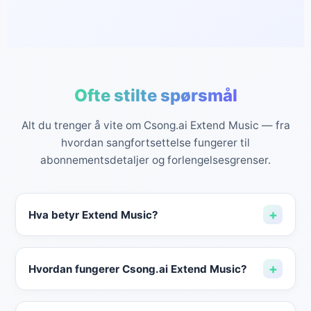
Ofte stilte spørsmål
Alt du trenger å vite om Csong.ai Extend Music — fra
hvordan sangfortsettelse fungerer til
abonnementsdetaljer og forlengelsesgrenser.
+
Hva betyr Extend Music?
Extend Music betyr å fortsette en eksisterende
sang fra et valgt punkt slik at sporet blir lengre,
+
Hvordan fungerer Csong.ai Extend Music?
samtidig som den originale stilen, stemningen og
strukturen holdes så konsistent som mulig.
Du velger en sang fra Csong.ai-biblioteket ditt eller