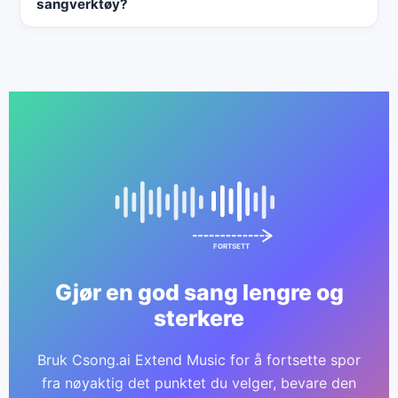
sangverktøy?
gjennomgå, beholde og dele.
Fordi Csong.ai er bygget som en fullstendig AI-
sangskaperarbeidsflyt, er utvidelse en del av et
større system som inkluderer generering, tekster,
eksport, deling, vokalfjerning, lyd til MIDI,
musikkvideo og mer.
FORTSETT
Gjør en god sang lengre og
sterkere
Bruk Csong.ai Extend Music for å fortsette spor
fra nøyaktig det punktet du velger, bevare den