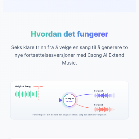
Hvordan det fungerer
Seks klare trinn fra å velge en sang til å generere to
nye fortsettelsesversjoner med Csong AI Extend
Music.
Original Song
Utvid punkt
Versjon A
Csong.ai
EXTEND
Versjon B
Fortsett sporet ditt. Behold den originale stilen. Velg den sterkere versjonen.