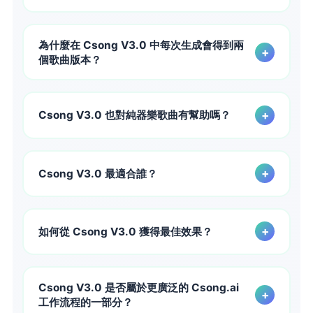
是的。Csong.ai 已經支援以歌詞為基礎的創作，而 V3.0 的
目標是提升最終歌曲的品質，讓您所撰寫的歌詞能以更為精緻
為什麼在 Csong V3.0 中每次生成會得到兩
+
且富有表情的方式呈現。
個歌曲版本？
每次 Csong V3.0 生成都會回傳兩個版本，讓你能更快速比
較創意方向，並為你的專案選擇在吸引力、氛圍、聲音質感或
+
Csong V3.0 也對純器樂歌曲有幫助嗎？
編曲上更強烈的一個。
是的。雖然 Csong V3.0 在聲樂創作方面特別強大，但它也
支援那些希望在 Csong.ai 的器樂生成工作流程中獲得更強結
+
Csong V3.0 最適合誰？
構性和更高精緻度的創作者。
Csong V3.0 最適合作詞者、社群創作者、多語言創作者、製
作人、示範曲製作人，以及任何希望從 AI 音樂模型獲得更真
+
如何從 Csong V3.0 獲得最佳效果？
實的人聲、更長的歌曲、更有用的提示控制和更強整體歌曲品
質的人。
使用帶有明確情緒、風格、配器和結構提示的提示詞。創作多
語言歌曲時請以目標語言自然書寫，並將你的提示視為清晰的
Csong V3.0 是否屬於更廣泛的 Csong.ai
+
藝術指示，而非一系列互不相關的關鍵詞。
工作流程的一部分？