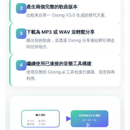
產生兩個完整的歌曲版本
2
比較來自單一 Csong V3.0 生成的替代方案。
下載為 MP3 或 WAV 並輕鬆分享
3
匯出你的歌曲，並透過 Csong 分享連結將它傳送
到任何地方。
繼續使用已連接的音樂工具構建
4
使用完整的 Csong.ai 工具包進行擴展、混音與再
利用。
輸入項目
CSONG V3.0 模型
真實 · 聰明 · 長篇
📝 文字
🎤 歌詞
🖼️ 影像
💡 Idea