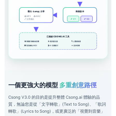
匯出 ＆amp; 分享
兩個版本
📥 MP3
📥 WAV
🎵 V1
🎵 V2
🔗 分享連結
已連線 CSONG.AI 工具
🖼️ 將圖片轉換為音樂
📝 歌詞產生器
🎙️ 人聲移除器
🎹 音訊轉為 MIDI
🎬 AI 音樂影片
⏩ 延伸音樂
一個更強大的模型
多重創意路徑
Csong V3.0 的目的是提升整體 Csong.ai 體驗的品
質，無論您是從「文字轉歌」(Text to Song)、「歌詞
轉歌」(Lyrics to Song)，或更廣泛的「視覺到音樂」