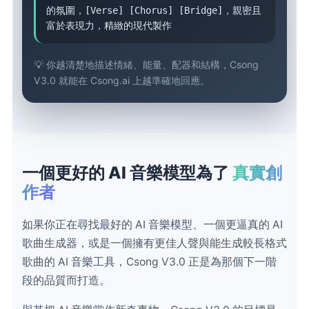
的氛圍，[Verse] [Chorus] [Bridge]，親密且
富於表現力，精緻的現代製作
💡 你越清楚地描述情緒、能量、配器和結構，Csong
V3.0 就能在 Csong.ai 上越準確地回應。
一個更好的 AI 音樂模型為了
真實創
作者
如果你正在尋找最好的 AI 音樂模型、一個更逼真的 AI
歌曲生成器，或是一個擁有更佳人聲與能生成較長格式
歌曲的 AI 音樂工具，Csong V3.0 正是為那個下一階
段的品質而打造。