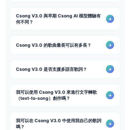
Csong V3.0 是 Csong.ai 上最先進的歌曲生成模型體驗，為
了更強勁的歌聲、更智能的提示理解、更乾淨的音訊品質、更
Csong V3.0 與早期 Csong AI 模型體驗有
+
好的多語言歌詞結果以及更長的歌曲而設計。Csong AI 建構
何不同？
了 V3.0，旨在幫助創作者從最初的想法更順利地進展到更接
近製作階段的歌曲，且減少妥協。
Csong V3.0 的設計目標是相較於早期世代的 Csong 歌曲工
作流程，提升人聲真實感、提示理解、音頻清晰度、多語言歌
+
Csong V3.0 的歌曲最長可以有多長？
詞表現以及長篇連貫性。它針對希望在整首歌曲的完整長度中
獲得更具意圖性、具製作導向結果的創作者而設。
Csong V3.0 的定位是用於長達 8 分鐘的長篇歌曲生成，當
你想要完整的歌曲結構（包含段落、主歌、副歌、橋段與結
+
Csong V3.0 是否支援多語言歌詞？
尾）而非短片段時，它是一個強而有力的選擇。
是的。Csong V3.0 的設計目的是提升歌詞品質與語言處理能
力，協助在非英語語境中創作的創作者，使多語種歌曲在
我可以使用 Csong V3.0 來進行文字轉歌
+
Csong.ai 上聽起來更自然、更具文化說服力。
（text-to-song）創作嗎？
是的。Csong V3.0 的設計旨在強化從提示、想法與情緒導向
創作文本到歌曲的能力。對 Csong AI 提供更清晰的提示會給
我可以在 Csong V3.0 中使用我自己的歌詞
+
V3.0 更多的創意訊號可供運用。
嗎？