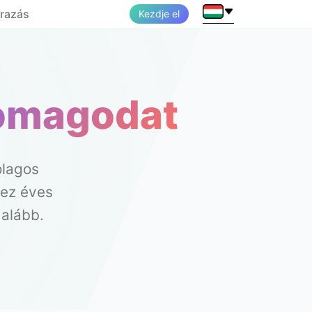
razás
Kezdje el
somagodat
ólagos
hez éves
 alább.