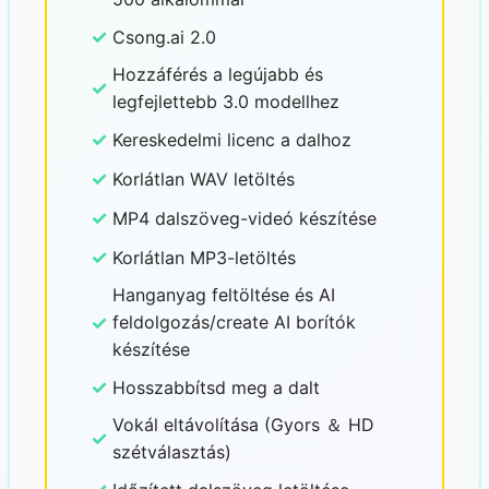
✓
Csong.ai 2.0
Hozzáférés a legújabb és
✓
legfejlettebb 3.0 modellhez
✓
Kereskedelmi licenc a dalhoz
✓
Korlátlan WAV letöltés
✓
MP4 dalszöveg-videó készítése
✓
Korlátlan MP3-letöltés
Hanganyag feltöltése és AI
✓
feldolgozás/create AI borítók
készítése
✓
Hosszabbítsd meg a dalt
Vokál eltávolítása (Gyors ＆ HD
✓
szétválasztás)