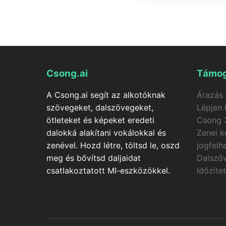
A CSong.ai zeneklip-ge
ajakmozgás-szinkronnal
kreditek automatikusan
Csong.ai
Támog
A Csong.ai segít az alkotóknak
Árazás
szövegeket, dalszövegeket,
Lépjen 
ötleteket és képeket eredeti
Csong 
dalokká alakítani vokálokkal és
Zenei k
zenével. Hozd létre, töltsd le, oszd
jogfelh
meg és bővítsd daljaidat
Dalszö
csatlakoztatott MI-eszközökkel.
Időzíte