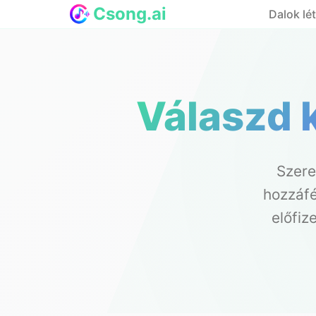
Csong.ai
Dalok lé
Válaszd 
Szere
hozzáfé
előfiz