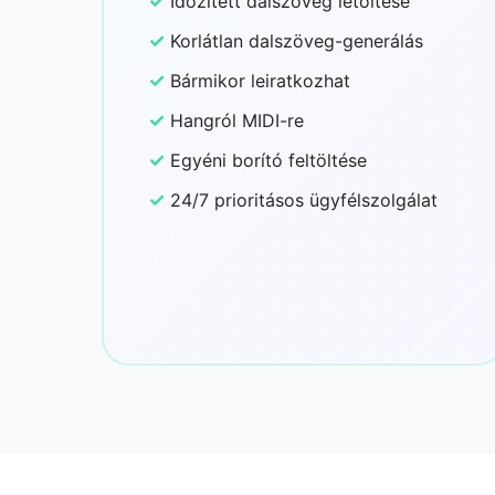
✓
Időzített dalszöveg letöltése
✓
Korlátlan dalszöveg-generálás
✓
Bármikor leiratkozhat
✓
Hangról MIDI-re
✓
Egyéni borító feltöltése
✓
24/7 prioritásos ügyfélszolgálat