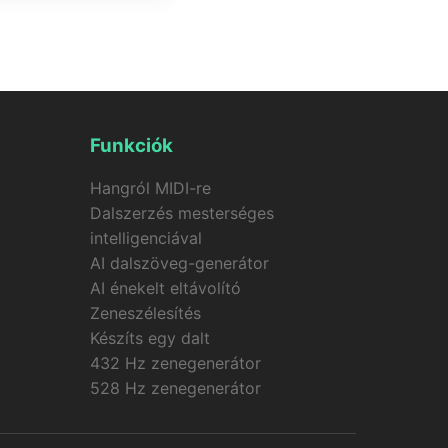
tó kombinálásával,
erálás sikertelen, a
Funkciók
Hangról MIDI-re
Dalszerzés mesterséges
intelligenciával
AI dalszöveg-generátor
AI énekelt eltávolító
Zeneszélesítés
Készíts egy dalt
432 Hz zenegenerátor
528 Hz zenegenerátor