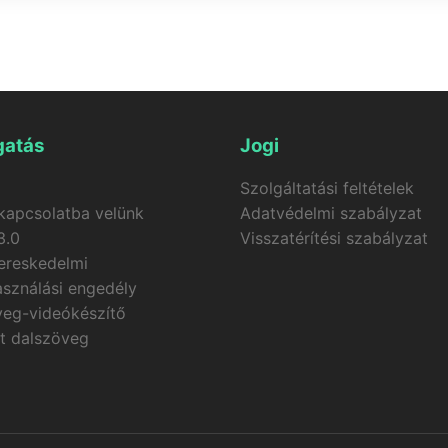
nerátora vízjel nélküli videókat hoz létre egy dal + egy fo
 és automatikusan szinkronizált feliratokkal. Ha a videógen
 visszatérítésre kerülnek a fiókodba.
atás
Jogi
Szolgáltatási feltételek
kapcsolatba velünk
Adatvédelmi szabályzat
3.0
Visszatérítési szabályzat
ereskedelmi
asználási engedély
veg-videókészítő
tt dalszöveg