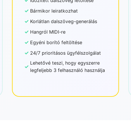
✓
Időzített dalszöveg letöltése
✓
Bármikor leiratkozhat
✓
Korlátlan dalszöveg-generálás
✓
Hangról MIDI-re
✓
Egyéni borító feltöltése
✓
24/7 prioritásos ügyfélszolgálat
Lehetővé teszi, hogy egyszerre
✓
legfeljebb 3 felhasználó használja