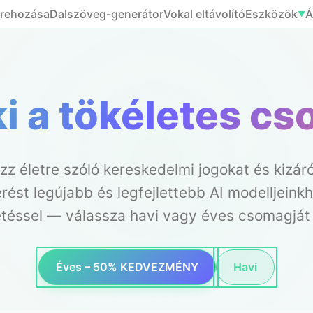
trehozása
Dalszöveg-generátor
Vokal eltávolító
Eszközök
Á
▼
ki a tökéletes c
zz életre szóló kereskedelmi jogokat és kizár
rést legújabb és legfejlettebb AI modelljeink
etéssel — válassza havi vagy éves csomagját
Éves – 50% KEDVEZMÉNY
Havi