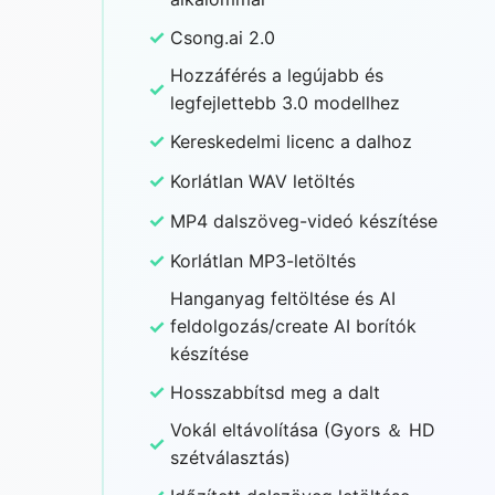
✓
Csong.ai 2.0
Hozzáférés a legújabb és
✓
legfejlettebb 3.0 modellhez
✓
Kereskedelmi licenc a dalhoz
✓
Korlátlan WAV letöltés
✓
MP4 dalszöveg-videó készítése
✓
Korlátlan MP3-letöltés
Hanganyag feltöltése és AI
✓
feldolgozás/create AI borítók
készítése
✓
Hosszabbítsd meg a dalt
Vokál eltávolítása (Gyors ＆ HD
✓
szétválasztás)