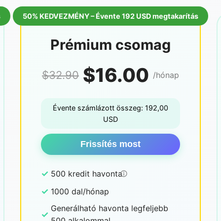
s
50% KEDVEZMÉNY – Évente 192 USD megtakarítás
Prémium csomag
$16.00
$32.90
/hónap
Évente számlázott összeg: 192,00
USD
Frissítés most
✓
500 kredit havonta
✓
1000 dal/hónap
Generálható havonta legfeljebb
✓
500 alkalommal