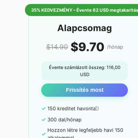
35% KEDVEZMÉNY – Évente 62 USD megtakarítá
Alapcsomag
$9.70
$14.90
/hónap
Évente számlázott összeg: 116,00
USD
Frissítés most
✓
150 kreditet havonta
✓
300 dal/hónap
Hozzon létre legfeljebb havi 150
✓
alkalommal