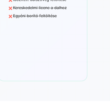
×
Kereskedelmi licenc a dalhoz
×
Egyéni borító feltöltése