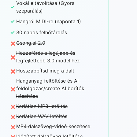
Vokál eltávolítása (Gyors
✓
szeparálás)
✓
Hangról MIDI-re (naponta 1)
✓
30 napos felhőtárolás
×
Csong.ai 2.0
Hozzáférés a legújabb és
×
legfejlettebb 3.0 modellhez
×
Hosszabbítsd meg a dalt
Hanganyag feltöltése és AI
×
feldolgozás/create AI borítók
készítése
×
Korlátlan MP3-letöltés
×
Korlátlan WAV letöltés
×
MP4 dalszöveg-videó készítése
×
Időzített dalszöveg letöltése