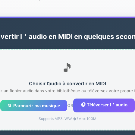
vertir l＇audio en MIDI en quelques seco
🎵
Choisir l’audio à convertir en MIDI
z un fichier audio dans votre bibliothèque ou téléversez votre propre f
🎧 Téléverser l＇audio
📂 Parcourir ma musique
OR
Supports MP3, WAV �?Max 100M