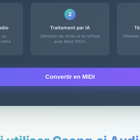
2
udio
Traitement par IA
Té
r ou
Détectez les notes et le rythme
Obtenez 
 votre
avec Basic Pitch.
Convertir en MIDI