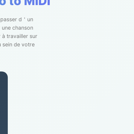
o to MIDI
t passer d＇un
er une chanson
à travailler sur
 sein de votre