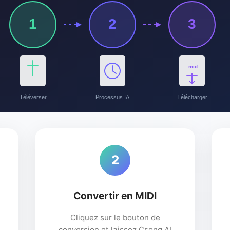
1
2
3
.mid
Téléverser
Processus IA
Télécharger
2
Convertir en MIDI
Cliquez sur le bouton de
conversion et laissez Csong AI