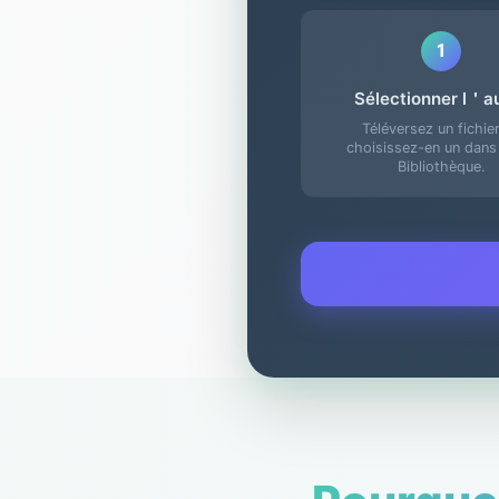
1
Sélectionner l＇a
Téléversez un fichie
choisissez-en un dans
Bibliothèque.