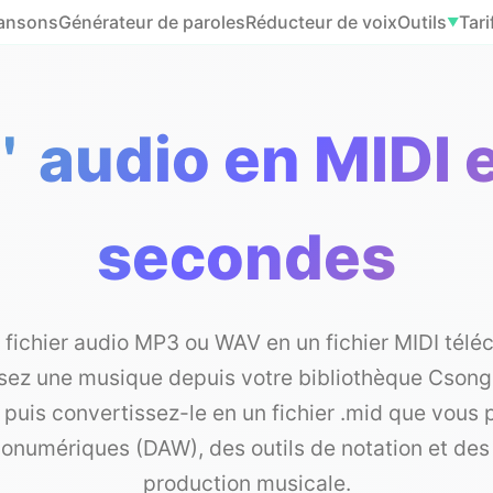
hansons
Générateur de paroles
Réducteur de voix
Outils
Tari
▼
l＇audio en MIDI 
secondes
fichier audio MP3 ou WAV en un fichier MIDI tél
ssez une musique depuis votre bibliothèque Csong.
 puis convertissez-le en un fichier .mid que vous 
onumériques (DAW), des outils de notation et des 
production musicale.