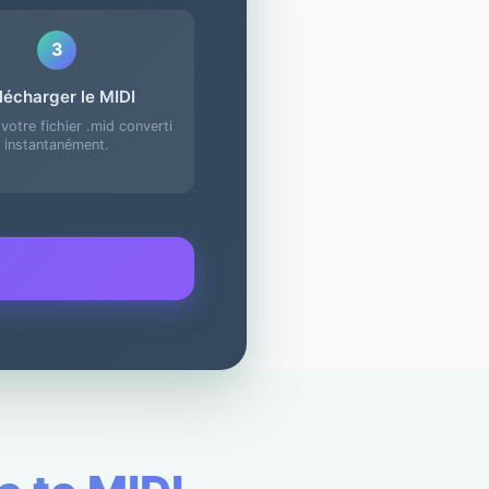
3
lécharger le MIDI
votre fichier .mid converti
instantanément.