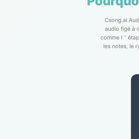
Pourquoi
Csong.ai Aud
audio figé à 
comme l＇étape f
les notes, le