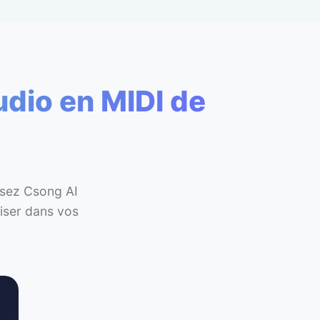
dio en MIDI de
ssez Csong AI
liser dans vos