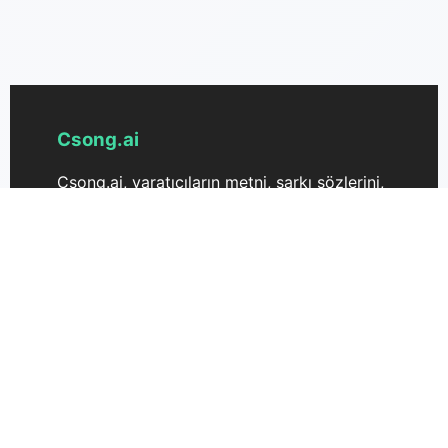
Csong.ai
Csong.ai, yaratıcıların metni, şarkı sözlerini,
fikirleri ve görüntüleri vokal ve müzik içeren
orijinal şarkılara dönüştürmesine yardımcı
olur. Bağlı yapay zeka araçlarıyla
şarkılarınızı oluşturun, indirin, paylaşın ve
genişletin.
Destek
Fiyatlandırma
Bize Ulaşın