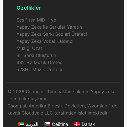
Özellikler
Ses＇ten MIDI＇ye
Yapay Zeka ile Şarkılar Yaratın
Yapay Zeka Şarkı Sözleri Üreteci
Yapay Zeka Vokal Kaldırıcı
Müziği Uzat
Bir Şarkı Oluşturun
432 Hz Müzik Üreteci
528Hz Müzik Üreteci
© 2026 Csong.ai. Tüm hakları saklıdır. Yapay zeka
ile müzik oluşturun.
Csong.ai, Amerika Birleşik Devletleri, Wyoming＇de
kayıtlı Cloudvale LLC tarafından işletilmektedir.
العربية
Čeština
Dansk