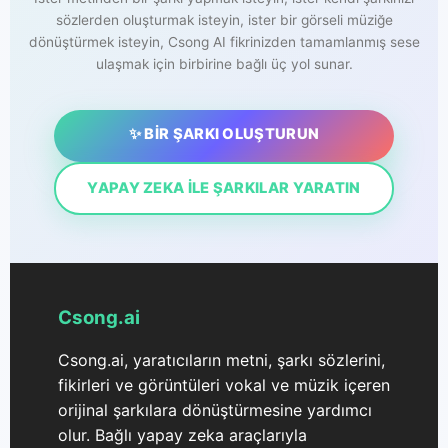
sözlerden oluşturmak isteyin, ister bir görseli müziğe
dönüştürmek isteyin, Csong AI fikrinizden tamamlanmış sese
ulaşmak için birbirine bağlı üç yol sunar.
✨ BIR ŞARKI OLUŞTURUN
YAPAY ZEKA ILE ŞARKILAR YARATIN
Csong.ai
Csong.ai, yaratıcıların metni, şarkı sözlerini,
fikirleri ve görüntüleri vokal ve müzik içeren
orijinal şarkılara dönüştürmesine yardımcı
olur. Bağlı yapay zeka araçlarıyla