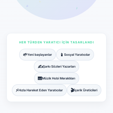
✨
♫
♪
HER TÜRDEN YARATICI İÇIN TASARLANDI
🌱
📱
Yeni başlayanlar
Sosyal Yaratıcılar
✍️
Şarkı Sözleri Yazarları
🎹
Müzik Hobi Meraklıları
⚡
🎬
Hızla Hareket Eden Yaratıcılar
İçerik Üreticileri