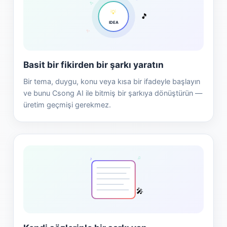
✨
💡
🎵
IDEA
✨
Basit bir fikirden bir şarkı yaratın
Bir tema, duygu, konu veya kısa bir ifadeyle başlayın
ve bunu Csong AI ile bitmiş bir şarkıya dönüştürün —
üretim geçmişi gerekmez.
♫
♪
🎤