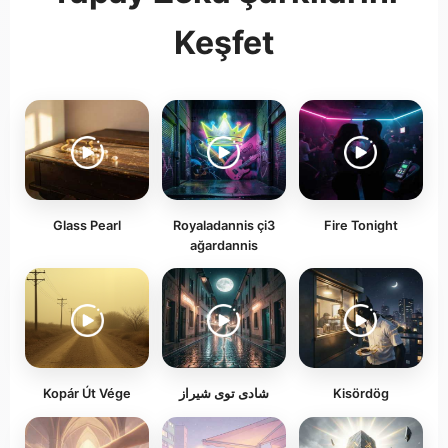
Keşfet
Glass Pearl
Royaladannis çi3
Fire Tonight
ağardannis
Kopár Út Vége
شادی توی شیراز
Kisördög