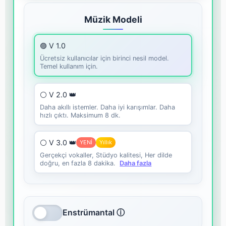
Müzik Modeli
🟣 V 1.0
Ücretsiz kullanıcılar için birinci nesil model.
Temel kullanım için.
⚪ V 2.0 👑
Daha akıllı istemler. Daha iyi karışımlar. Daha
hızlı çıktı. Maksimum 8 dk.
⚪ V 3.0 👑
YENİ
Yıllık
Gerçekçi vokaller, Stüdyo kalitesi, Her dilde
doğru, en fazla 8 dakika.
Daha fazla
Enstrümantal ⓘ