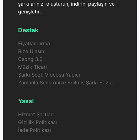
şarkılarınızı oluşturun, indirin, paylaşın ve
genişletin.
Destek
Fiyatlandırma
Bize Ulaşın
Csong 3.0
Müzik Ticari
Şarkı Sözü Videosu Yapıcı
Zamanla Senkronize Edilmiş Şarkı Sözleri
Yasal
Hizmet Şartları
Gizlilik Politikası
İade Politikası