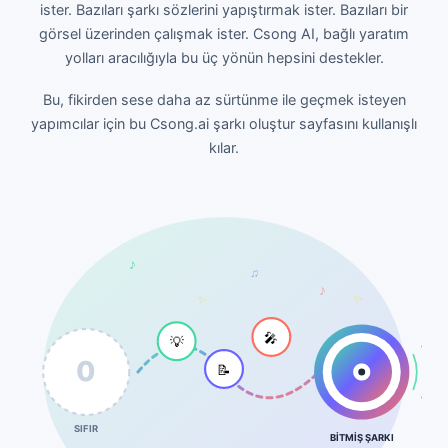
ister. Bazıları şarkı sözlerini yapıştırmak ister. Bazıları bir
görsel üzerinden çalışmak ister. Csong AI, bağlı yaratım
yolları aracılığıyla bu üç yönün hepsini destekler.
Bu, fikirden sese daha az sürtünme ile geçmek isteyen
yapımcılar için bu Csong.ai şarkı oluştur sayfasını kullanışlı
kılar.
♪
♫
♪
✨
✨
🎤
💡
0
📝
SIFIR
BİTMİŞ ŞARKI