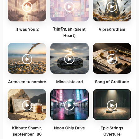
It was You 2
ไม่กล้าบอก (Silent
VipraKrutham
Heart)
Arena en tu nombre
Mina sista ord
Song of Gratitude
Kibbutz Shamir,
Neon Chip Drive
Epic Strings
september -86
Overture