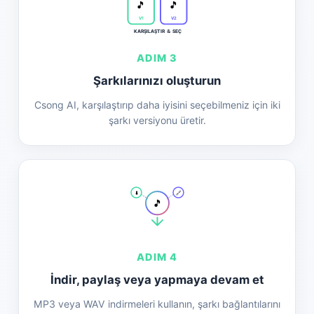
🎵
🎵
V1
V2
KARŞILAŞTIR ＆ SEÇ
ADIM 3
Şarkılarınızı oluşturun
Csong AI, karşılaştırıp daha iyisini seçebilmeniz için iki
şarkı versiyonu üretir.
⬇️
🔗
🎵
ADIM 4
İndir, paylaş veya yapmaya devam et
MP3 veya WAV indirmeleri kullanın, şarkı bağlantılarını