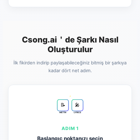
Csong.ai＇de Şarkı Nasıl
Oluşturulur
İlk fikirden indirip paylaşabileceğiniz bitmiş bir şarkıya
kadar dört net adım.
⚡
📝
🎤
METİN
LYRICS
ADIM 1
Başlangıç noktanızı seçin