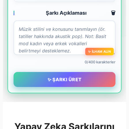
Şarkı Açıklaması
🗑️
✨ İLHAM ALIN
0/400 karakterler
✨ ŞARKI ÜRET
Yapay Zeka Şarkılarını