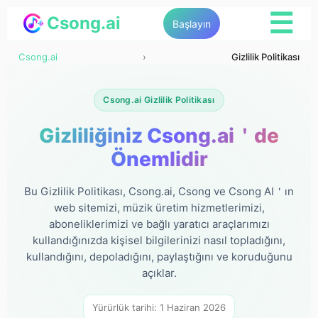
☰
Csong.ai
Başlayın
Csong.ai
›
Gizlilik Politikası
Csong.ai Gizlilik Politikası
Gizliliğiniz Csong.ai＇de
Önemlidir
Bu Gizlilik Politikası, Csong.ai, Csong ve Csong AI＇ın
web sitemizi, müzik üretim hizmetlerimizi,
aboneliklerimizi ve bağlı yaratıcı araçlarımızı
kullandığınızda kişisel bilgilerinizi nasıl topladığını,
kullandığını, depoladığını, paylaştığını ve koruduğunu
açıklar.
Yürürlük tarihi: 1 Haziran 2026