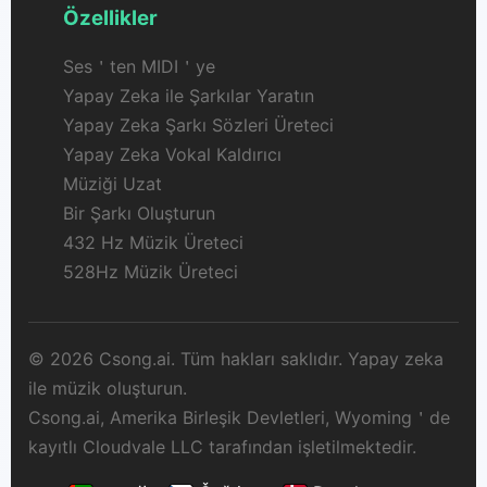
Özellikler
Ses＇ten MIDI＇ye
Yapay Zeka ile Şarkılar Yaratın
Yapay Zeka Şarkı Sözleri Üreteci
Yapay Zeka Vokal Kaldırıcı
Müziği Uzat
Bir Şarkı Oluşturun
432 Hz Müzik Üreteci
528Hz Müzik Üreteci
© 2026 Csong.ai. Tüm hakları saklıdır. Yapay zeka
ile müzik oluşturun.
Csong.ai, Amerika Birleşik Devletleri, Wyoming＇de
kayıtlı Cloudvale LLC tarafından işletilmektedir.