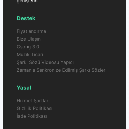
genişletin.
Destek
Fiyatlandırma
Bize Ulaşın
Csong 3.0
Müzik Ticari
Şarkı Sözü Videosu Yapıcı
Zamanla Senkronize Edilmiş Şarkı Sözleri
Yasal
Hizmet Şartları
Gizlilik Politikası
İade Politikası