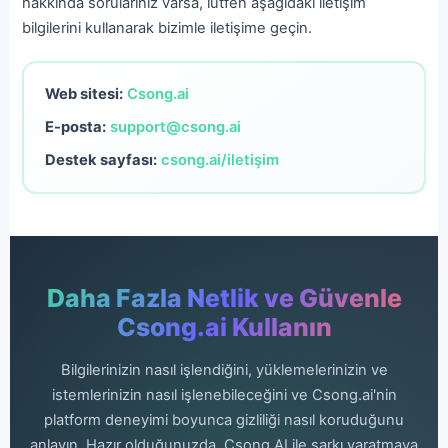
hakkında sorularınız varsa, lütfen aşağıdaki iletişim
bilgilerini kullanarak bizimle iletişime geçin.
Web sitesi:
Csong.ai
E-posta:
support@csong.ai
Destek sayfası:
csong.ai/iletişim
Daha Fazla Netlik ve Güvenle
Csong.ai Kullanın
Bilgilerinizin nasıl işlendiğini, yüklemelerinizin ve
istemlerinizin nasıl işlenebileceğini ve Csong.ai'nin
platform deneyimi boyunca gizliliği nasıl koruduğunu
anlayın. Hazır olduğunuzda, Csong AI ile şarkı yaratmaya