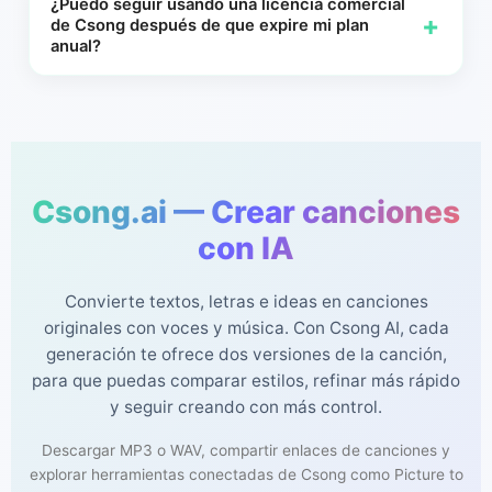
¿Puedo seguir usando una licencia comercial
+
elegible creada durante su membresía activa.
de Csong después de que expire mi plan
anual?
Para las canciones que ya recibieron una licencia comercial
individual durante una membresía anual activa de Csong,
esa licencia emitida sigue siendo válida para esas pistas
completadas.
Csong.ai — Crear canciones
con IA
Convierte textos, letras e ideas en canciones
originales con voces y música. Con Csong AI, cada
generación te ofrece dos versiones de la canción,
para que puedas comparar estilos, refinar más rápido
y seguir creando con más control.
Descargar MP3 o WAV, compartir enlaces de canciones y
explorar herramientas conectadas de Csong como Picture to