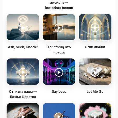
awakens—
footprints becom
Ask, Seek, Knock2
Χρυσάνθη στο
Огни любви
ποτάμι
Отчизна наша —
Say Less
Let Me Go
Божье Царство