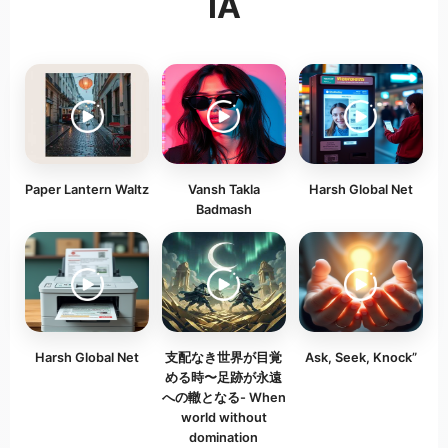
IA
Paper Lantern Waltz
Vansh Takla
Harsh Global Net
Badmash
Harsh Global Net
支配なき世界が目覚
Ask, Seek, Knock”
める時〜足跡が永遠
への轍となる- When
world without
domination