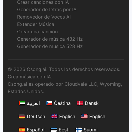
Crear canciones con IA
Generador de letras por IA
Removedor de Voces AI
Extender Música
Crear una canción
Generador de música 432 Hz
Generador de música 528 Hz
© 2026 Csong.ai. Todos los derechos reservados.
Crea música con IA.
Csong.ai es operado por Cloudvale LLC, Wyoming,
Estados Unidos.
العربية
Čeština
Dansk
Deutsch
English
English
Español
Eesti
Suomi