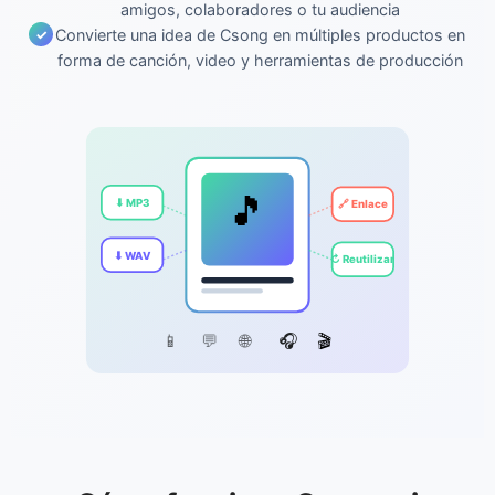
amigos, colaboradores o tu audiencia
Convierte una idea de Csong en múltiples productos en
forma de canción, video y herramientas de producción
🎵
⬇ MP3
🔗 Enlace
⬇ WAV
↻ Reutilizar
📱
💬
🌐
🎧
🎬