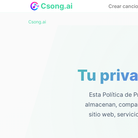
Csong.ai
Crear canci
Csong.ai
Tu priv
Esta Política de 
almacenan, compart
sitio web, servic