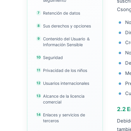
seguimiento
suscri
Csong.
Retención de datos
N
Sus derechos y opciones
Di
Contenido del Usuario ＆
Cr
Información Sensible
No
Seguridad
De
Privacidad de los niños
Me
Pr
Usuarios internacionales
Cu
Alcance de la licencia
comercial
2.2 E
Enlaces y servicios de
Debido
terceros
tambi