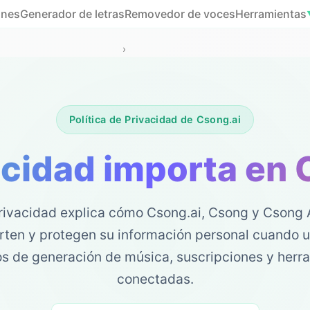
ones
Generador de letras
Removedor de voces
Herramientas
›
Política de Privacidad de Csong.ai
acidad importa en 
Privacidad explica cómo Csong.ai, Csong y Csong A
en y protegen su información personal cuando us
ios de generación de música, suscripciones y herr
conectadas.