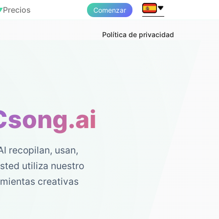
Precios
Comenzar
▼
Política de privacidad
Csong.ai
I recopilan, usan,
ted utiliza nuestro
amientas creativas