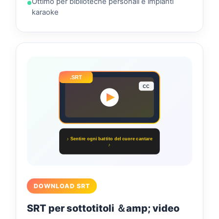
Ottimo per biblioteche personali e impianti
karaoke
.SRT
CC
♪ Sentire ogni battito del cuore cantare
♪
DOWNLOAD SRT
SRT per sottotitoli ＆amp; video