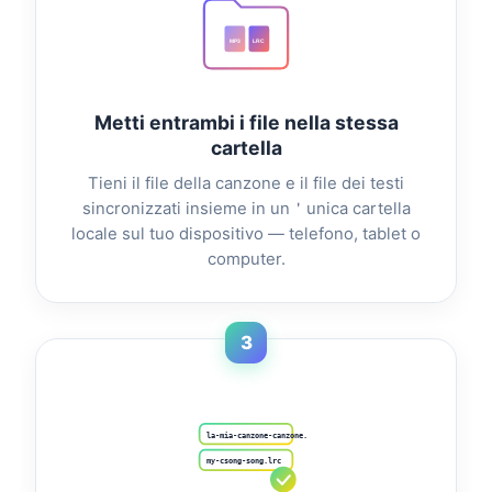
MP3
LRC
Metti entrambi i file nella stessa
cartella
Tieni il file della canzone e il file dei testi
sincronizzati insieme in un＇unica cartella
locale sul tuo dispositivo — telefono, tablet o
computer.
3
la-mia-canzone-canzone.mp3
my-csong-song.lrc