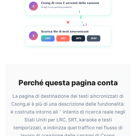
Csong AI crea 2 versioni della canzone
2
Scegli la tua opinione preferita
Scarica file di testi sincronizzati
3
.LRC
.SRT
.MP3
.WAV
Perché questa pagina conta
La pagina di destinazione dei testi sincronizzati di
Csong.ai è più di una descrizione delle funzionalità:
è costruita intorno all＇intento di ricerca reale negli
Stati Uniti per LRC, SRT, karaoke e testi
temporizzati, e indirizza quel traffico nel flusso di
lavoro di creazione delle canzoni di Csong.