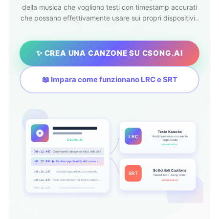
della musica che vogliono testi con timestamp accurati
che possano effettivamente usare sui propri dispositivi..
✨ CREA UNA CANZONE SU CSONG.AI
📖 Impara come funzionano LRC e SRT
Testo Karaoke
LRC
Visualizzazione a scorrimento
CSONG.AI
temporizzata
.download lrc
[00:12.40]
Camminando attraverso le luci della città
[00:15.80]
▶
Sentire ogni battito del cuore cantare
Sottotitoli Captions
[00:19.20]
Csong AI gioca dentro la mia testa
SRT
Video di testo ＆amp; editori
[00:22.90]
Testo sincronizzato nel tempo sullo schermo
.download srt
[00:26.10]
Csong.ai mantiene vivo il coro