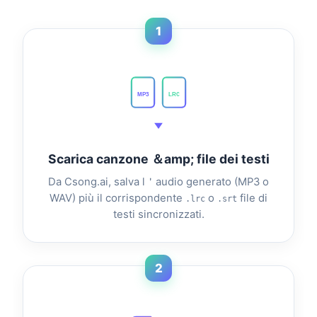
1
MP3
LRC
Scarica canzone ＆amp; file dei testi
Da Csong.ai, salva l＇audio generato (MP3 o
WAV) più il corrispondente
o
file di
.lrc
.srt
testi sincronizzati.
2