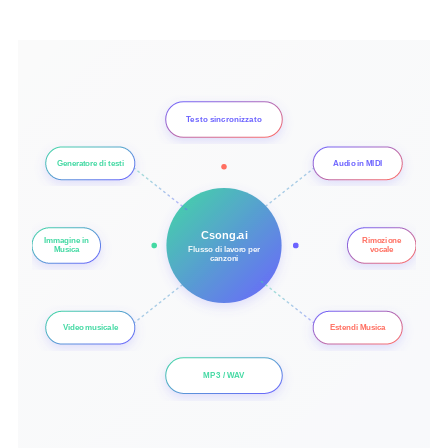
Testo sincronizzato
Generatore di testi
Audio in MIDI
Csong.ai
Immagine in
Rimozione
Flusso di lavoro per
Musica
vocale
canzoni
Video musicale
Estendi Musica
MP3 / WAV