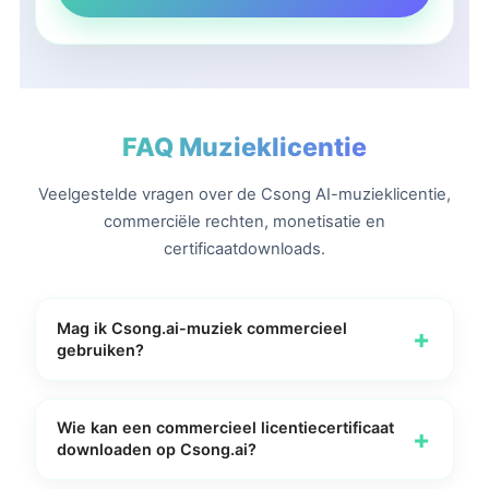
FAQ Muzieklicentie
Veelgestelde vragen over de Csong AI-muzieklicentie,
commerciële rechten, monetisatie en
certificaatdownloads.
Mag ik Csong.ai-muziek commercieel
+
gebruiken?
Als u een in aanmerking komende jaarlijkse lid
bent en het nummer is gemaakt tijdens uw actieve
Wie kan een commercieel licentiecertificaat
+
downloaden op Csong.ai?
jaarlijkse lidmaatschapsperiode, verleent Csong.ai
commerciële gebruiksrechten voor in aanmerking