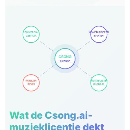
COMMERCIAL
MONETARISEREN
GEBRUIK
SPOREN
CSONG
LICENSE
WIJZIGEN
DISTRIBUEREN
REMIX
GLOBAAL
Wat de Csong.ai-
muzieklicentie dekt