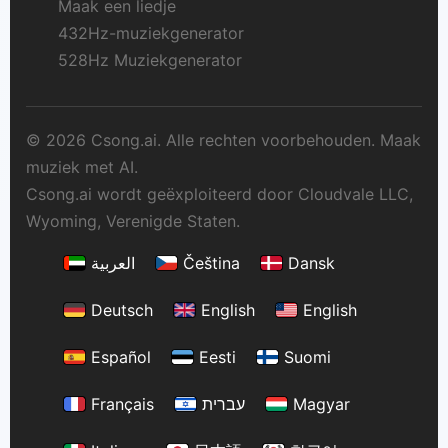
Maak een liedje
432Hz-muziekgenerator
528Hz Muziekgenerator
© 2026 Csong.ai. Alle rechten voorbehouden. Maak
muziek met AI.
Csong.ai wordt geëxploiteerd door Cloudvale LLC,
Wyoming, Verenigde Staten.
العربية
Čeština
Dansk
Deutsch
English
English
Español
Eesti
Suomi
Français
עברית
Magyar