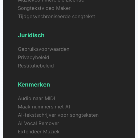
Songtekstvideo Maker
Tijdgesynchroniseerde songtekst
Juridisch
Gebruiksvoorwaarden
Privacybeleid
Restitutiebeleid
Kenmerken
Audio naar MIDI
Maak nummers met AI
AI-tekstschrijver voor songteksten
AI Vocal Remover
Extendeer Muziek