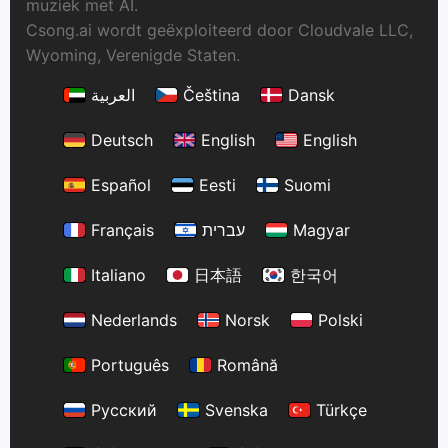
muziek met AI.
Csong.ai wordt geëxploiteerd door Cloudvale LLC,
Wyoming, Verenigde Staten.
العربية
Čeština
Dansk
Deutsch
English
English
Español
Eesti
Suomi
Français
עברית
Magyar
Italiano
日本語
한국어
Nederlands
Norsk
Polski
Português
Română
Русский
Svenska
Türkçe