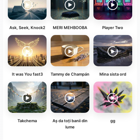
Ask, Seek, Knock2
MERI MEHBOOBA
Player Two
It was You fast3
Tammy de Champán
Mina sista ord
Takchema
Aș da toți banii din
gg
lume