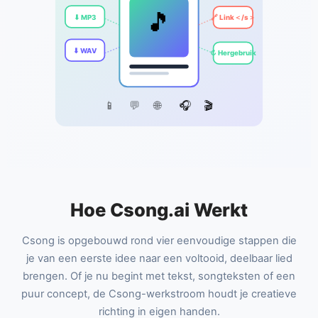
🎵
⬇ MP3
🔗 Link＜/s＞
⬇ WAV
↻ Hergebruik
📱
💬
🌐
🎧
🎬
Hoe Csong.ai Werkt
Csong is opgebouwd rond vier eenvoudige stappen die
je van een eerste idee naar een voltooid, deelbaar lied
brengen. Of je nu begint met tekst, songteksten of een
puur concept, de Csong-werkstroom houdt je creatieve
richting in eigen handen.