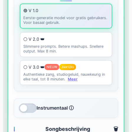
🟣 V 1.0
Eerste-generatie model voor gratis gebruikers.
Voor basaal gebruik.
⚪ V 2.0 👑
Slimmere prompts. Betere mashups. Snellere
output. Max 8 min.
⚪ V 3.0 👑
NIEUW
Jaarlijks
Authentieke zang, studiogeluid, nauwkeurig in
elke taal, tot 8 minuten.
Meer
Instrumentaal ⓘ
Songbeschrijving
🗑️