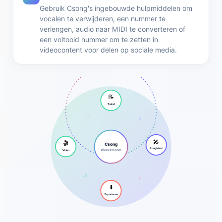
Gebruik Csong's ingebouwde hulpmiddelen om
vocalen te verwijderen, een nummer te
verlengen, audio naar MIDI te converteren of
een voltooid nummer om te zetten in
videocontent voor delen op sociale media.
📝
Tekst
♪
♫
🎤
🎬
Csong
Songtekst
Werkstroom
Video
♫
♪
⬇️
Exporteren