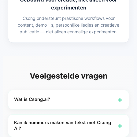
experimenten
Csong ondersteunt praktische workflows voor
content, demo＇s, persoonlijke liedjes en creatieve
publicatie — niet alleen eenmalige experimenten.
Veelgestelde vragen
+
Wat is Csong.ai?
Csong.ai is een AI-platform voor het creëren van liedjes dat
je helpt originele nummers te maken van tekst, songteksten
Kan ik nummers maken van tekst met Csong
+
en ideeën. Csong AI is ontworpen voor snelle creatie,
AI?
flexibele controle en verbonden muziekhulpmiddelen op