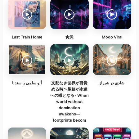
Last Train Home
肏屄
Modo Viral
أبو سلمى يا سندنا
支配なき世界が目覚
شادی در شیراز
める時〜足跡が永遠
への轍となる- When
world without
domination
awakens—
footprints becom