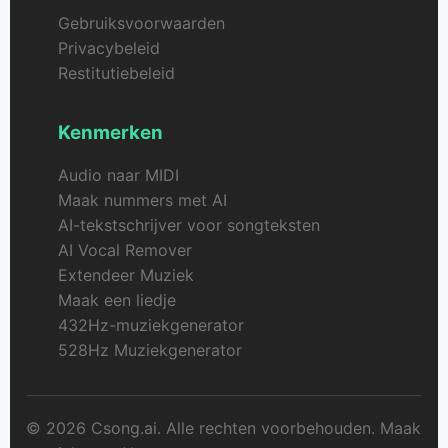
Gebruiksvoorwaarden
Privacybeleid
Restitutiebeleid
Kenmerken
Audio naar MIDI
Maak nummers met AI
AI-tekstschrijver voor songteksten
AI Vocal Remover
Extendeer Muziek
Maak een liedje
432Hz-muziekgenerator
528Hz Muziekgenerator
© 2026 Csong.ai. Alle rechten voorbehouden. Maak