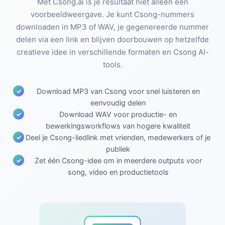
Met Csong.ai is je resultaat niet alleen een
voorbeeldweergave. Je kunt Csong-nummers
downloaden in MP3 of WAV, je gegenereerde nummer
delen via een link en blijven doorbouwen op hetzelfde
creatieve idee in verschillende formaten en Csong AI-
tools.
Download MP3 van Csong voor snel luisteren en
eenvoudig delen
Download WAV voor productie- en
bewerkingsworkflows van hogere kwaliteit
Deel je Csong-liedlink met vrienden, medewerkers of je
publiek
Zet één Csong-idee om in meerdere outputs voor
song, video en productietools